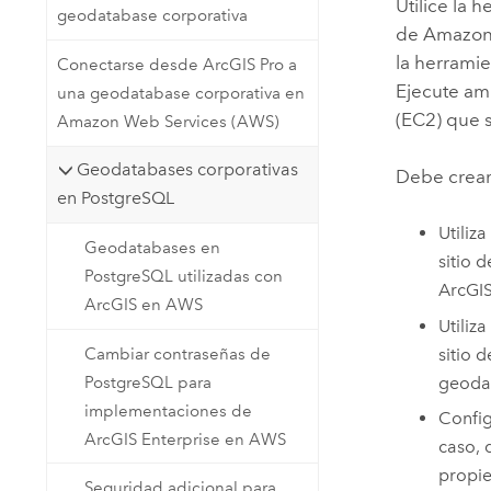
Utilice la
geodatabase corporativa
de
Amazon 
la herrami
Conectarse desde ArcGIS Pro a
Ejecute am
una geodatabase corporativa en
(EC2)
que s
Amazon Web Services (AWS)
Geodatabases corporativas
Debe crear
en PostgreSQL
Utiliza
Geodatabases en
sitio 
PostgreSQL utilizadas con
ArcGIS
ArcGIS en AWS
Utiliza
Cambiar contraseñas de
sitio 
PostgreSQL para
geoda
implementaciones de
Config
ArcGIS Enterprise en AWS
caso, 
propie
Seguridad adicional para