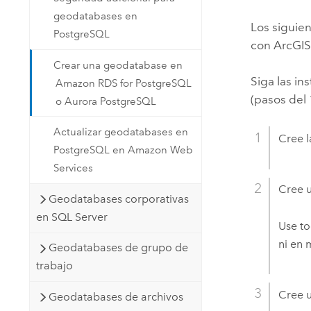
geodatabases en
Los siguien
PostgreSQL
con ArcGI
Crear una geodatabase en
Siga las i
Amazon RDS for PostgreSQL
(pasos del 1
o Aurora PostgreSQL
Actualizar geodatabases en
Cree l
PostgreSQL en Amazon Web
Services
Cree u
Geodatabases corporativas
en SQL Server
Use to
ni en 
Geodatabases de grupo de
trabajo
Cree u
Geodatabases de archivos