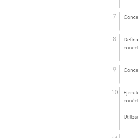
Conced
Defina
conect
Conced
Ejecu
conéc
Utiliz