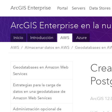
ArcGIS Enterprise
Portal
Servers
Data Stores
ArcGIS Enterprise en la n
Inicio
Introducción
AWS
Azure
AWS
Almacenar datos en AWS
Geodatabases en A
Crea
Geodatabases en Amazon Web
Services
Post
Estrategias para la carga de
datos en una geodatabase de
Amazon Web Services
ArcGIS 12.
Administración opcional de