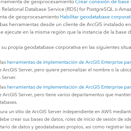
 herramienta de geoprocesamiento
Crear conexión de base 
Relational Database Service (RDS) for PostgreSQL
o
Amaz
enta de geoprocesamiento
Habilitar geodatabase corporat
bas herramientas desde un cliente de ArcGIS instalado en
e ejecute en la misma región que la instancia de la base d
 su propia geodatabase corporativa en las siguientes situ
 las
herramientas de implementación de
ArcGIS Enterprise
pa
de
ArcGIS Server
, pero quiere personalizar el nombre o la ubic
 Server
.
 las
herramientas de implementación de
ArcGIS Enterprise
pa
de
ArcGIS Server
, pero tiene varios departamentos que mantien
tabases.
ura un sitio de
ArcGIS Server
independiente en
AWS
median
debe crear sus bases de datos, roles de inicio de sesión de s
tario de datos y geodatabases propios, así como registrar la