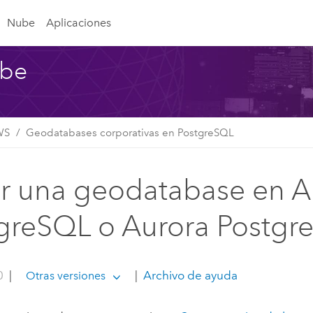
Nube
Aplicaciones
ube
WS
Geodatabases corporativas en PostgreSQL
r una geodatabase en 
greSQL o Aurora Postgr
0
|
|
Archivo de ayuda
Otras versiones