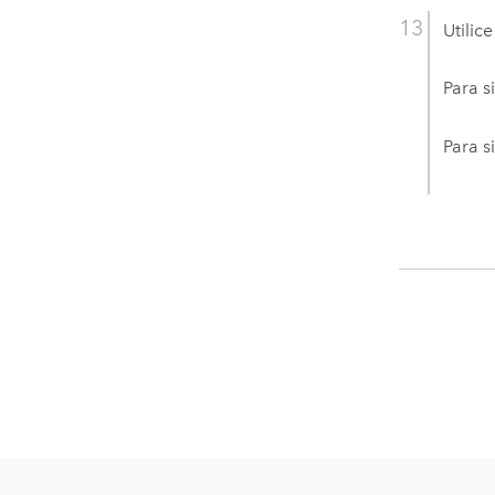
Utilic
Para s
Para s