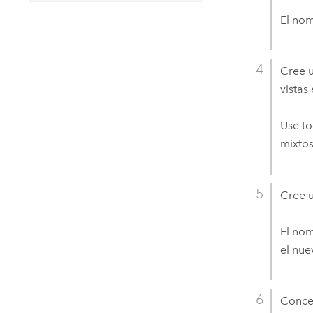
El nom
Cree u
vistas
Use to
mixtos
Cree u
El nom
el nue
Conced