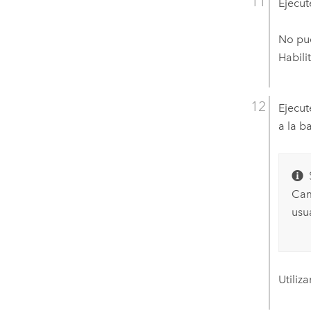
Ejecu
No pue
Habili
Ejecu
a la b
Cam
usu
Utiliz