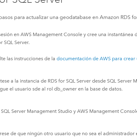
 pasos para actualizar una geodatabase en
Amazon RDS for
 sesión en
AWS Management Console
y cree una instantánea d
r SQL Server
.
te las instrucciones de la
documentación de
AWS
para crear 
ese a la instancia de
RDS for SQL Server
desde
SQL Server
M
gue el usuario sde al rol db_owner en la base de datos.
e
SQL Server
Management Studio y
AWS Management Consol
ese de que ningún otro usuario que no sea el administrador 