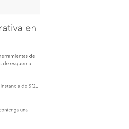
ativa en
 herramientas de
es de esquema
 instancia de
SQL
 contenga una