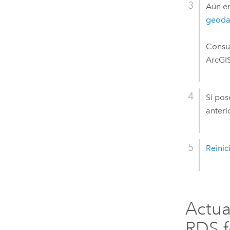
Aún e
geoda
Consu
ArcGIS
Si pos
anteri
Reinic
Actua
RDS f