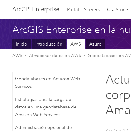
ArcGIS Enterprise
Portal
Servers
Data Stores
ArcGIS Enterprise en la n
Inicio
Introducción
AWS
Azure
AWS
Almacenar datos en AWS
Geodatabases en A
Actu
Geodatabases en Amazon Web
Services
corp
Estrategias para la carga de
Amaz
datos en una geodatabase de
Amazon Web Services
Administración opcional de
ArcGIS 12.