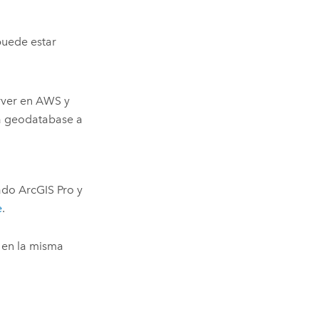
puede estar
rver
en
AWS
y
a geodatabase a
lado
ArcGIS Pro
y
e
.
 en la misma