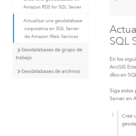
Amazon RDS for SQL Server
Actualizar una geodatabase
Actua
corporativa en SQL Server
de Amazon Web Services
SQL S
Geodatabases de grupo de
trabajo
En los sig
ArcGIS Ent
Geodatabases de archivos
dbo en
SQL
Siga estos
Server
en
Cree 
geodat