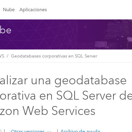
Nube
Aplicaciones
ube
WS
Geodatabases corporativas en SQL Server
alizar una geodatabase
orativa en SQL Server d
on Web Services
0
|
|
Archivo de ayuda
Otras versiones