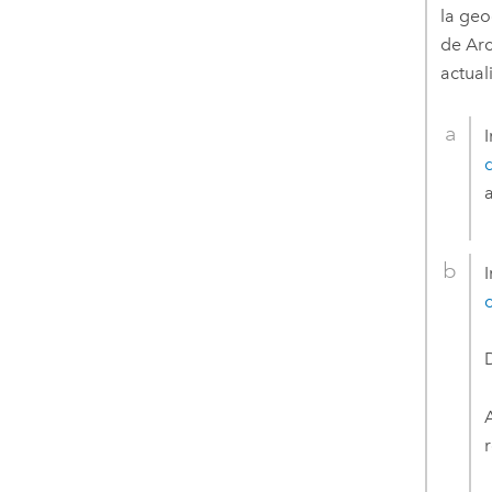
la geo
de
Arc
actual
a