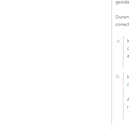
geodat
Durant
conect
a