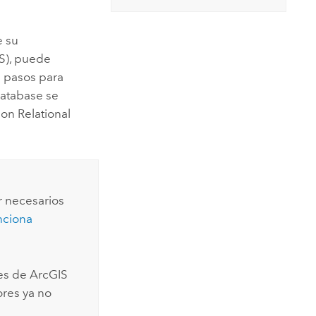
e su
S
), puede
s pasos para
database se
n Relational
r necesarios
nciona
tes de
ArcGIS
ores ya no