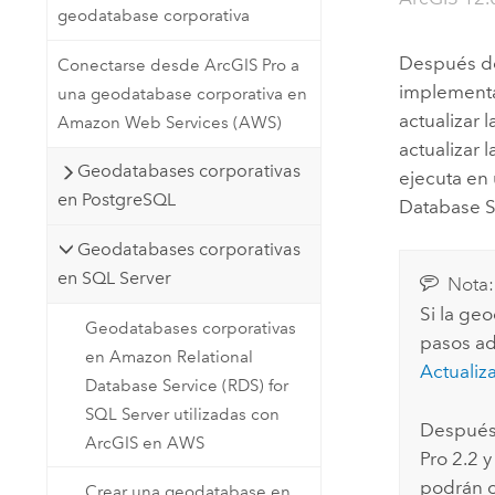
geodatabase corporativa
Después de
Conectarse desde ArcGIS Pro a
implement
una geodatabase corporativa en
actualizar
Amazon Web Services (AWS)
actualizar 
Geodatabases corporativas
ejecuta en
en PostgreSQL
Database S
Geodatabases corporativas
en SQL Server
Nota:
Si la ge
Geodatabases corporativas
pasos ad
en Amazon Relational
Actualiz
Database Service (RDS) for
SQL Server utilizadas con
Después 
ArcGIS en AWS
Pro
2.2 y
podrán c
Crear una geodatabase en