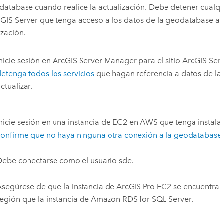
database cuando realice la actualización. Debe detener cualq
GIS Server
que tenga acceso a los datos de la geodatabase a
ización.
Inicie sesión en
ArcGIS Server Manager
para el sitio
ArcGIS Se
detenga todos los servicios
que hagan referencia a datos de l
ctualizar.
Inicie sesión en una instancia de
EC2
en
AWS
que tenga insta
confirme que no haya ninguna otra conexión a la geodatabas
Debe conectarse como el usuario sde.
Asegúrese de que la instancia de
ArcGIS Pro
EC2
se encuentra
región que la instancia de
Amazon RDS for SQL Server
.