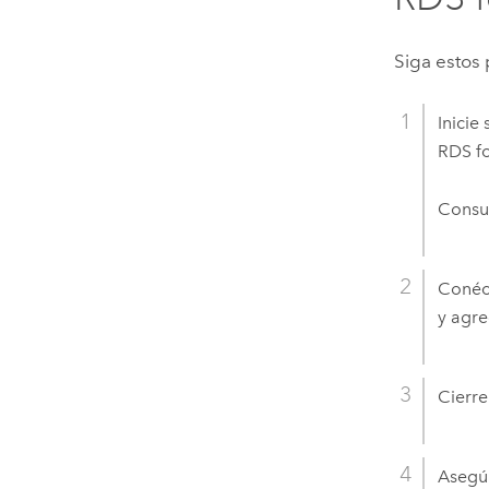
Siga estos
Inicie
RDS fo
Consul
Conéct
y agre
Cierr
Asegúr