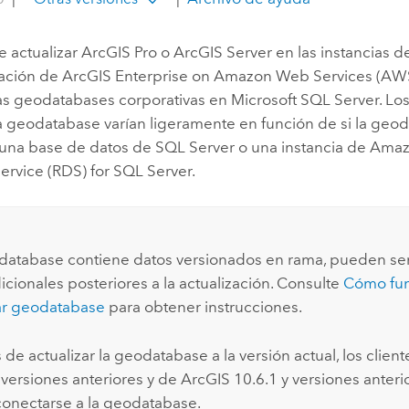
 actualizar
ArcGIS Pro
o
ArcGIS Server
en las instancias d
ación de
ArcGIS Enterprise on Amazon Web Services
(
AW
 las geodatabases corporativas en
Microsoft SQL Server
. Lo
la geodatabase varían ligeramente en función de si la geo
 una base de datos de
SQL Server
o una instancia de
Amazo
ervice (RDS) for SQL Server
.
odatabase contiene datos versionados en rama, pueden se
icionales posteriores a la actualización. Consulte
Cómo fu
ar geodatabase
para obtener instrucciones.
de actualizar la geodatabase a la versión actual, los clien
 versiones anteriores y de ArcGIS 10.6.1 y versiones anteri
onectarse a la geodatabase.