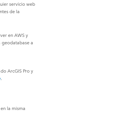
uier servicio web
ntes de la
rver
en
AWS
y
a geodatabase a
lado
ArcGIS Pro
y
e
.
 en la misma