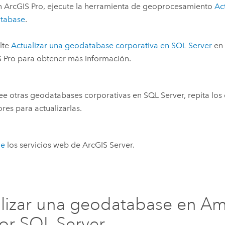
n
ArcGIS Pro
, ejecute la herramienta de geoprocesamiento
Ac
tabase
.
lte
Actualizar una geodatabase corporativa en
SQL Server
en 
 Pro
para obtener más información.
ee otras geodatabases corporativas en
SQL Server
, repita lo
ores para actualizarlas.
ie
los servicios web de
ArcGIS Server
.
lizar una geodatabase en
Am
or SQL Server