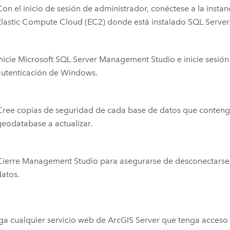
Con el inicio de sesión de administrador, conéctese a la insta
Elastic Compute Cloud (EC2)
donde está instalado
SQL Server
nicie
Microsoft SQL Server
Management Studio e inicie sesión 
autenticación de
Windows
.
Cree copias de seguridad de cada base de datos que conten
geodatabase a actualizar.
Cierre Management Studio para asegurarse de desconectarse 
datos.
a cualquier servicio web de
ArcGIS Server
que tenga acceso a