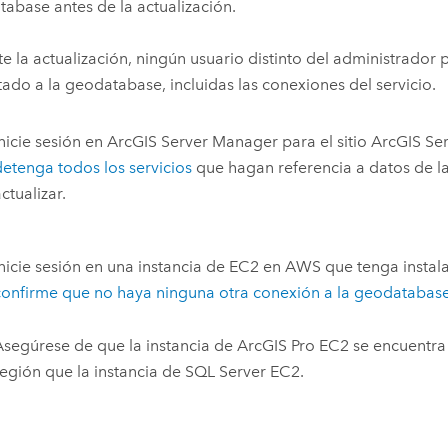
abase antes de la actualización.
e la actualización, ningún usuario distinto del administrador 
ado a la geodatabase, incluidas las conexiones del servicio.
Inicie sesión en
ArcGIS Server Manager
para el sitio
ArcGIS Se
detenga todos los servicios
que hagan referencia a datos de l
ctualizar.
Inicie sesión en una instancia de
EC2
en
AWS
que tenga insta
confirme que no haya ninguna otra conexión a la geodatabas
Asegúrese de que la instancia de
ArcGIS Pro
EC2
se encuentra
región que la instancia de
SQL Server
EC2
.