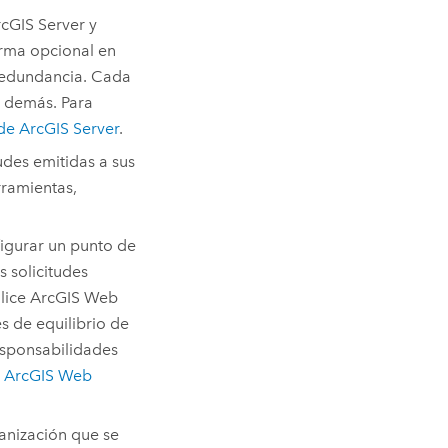
cGIS Server
y
orma opcional en
redundancia. Cada
s demás. Para
 de
ArcGIS Server
.
udes emitidas a sus
ramientas,
igurar un punto de
s solicitudes
ilice
ArcGIS Web
s de equilibrio de
esponsabilidades
e
ArcGIS Web
anización que se