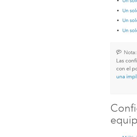
Un sol
Un sol
Un sol
Un sol
Nota:
Las conf
con el po
una impl
Confi
equi