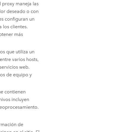
El proxy maneja las
idor deseado o con
res configuran un
los clientes.
btener más
s que utiliza un
entre varios hosts,
servicios web.
los de equipo y
e contienen
hivos incluyen
geoprocesamiento.
ormación de