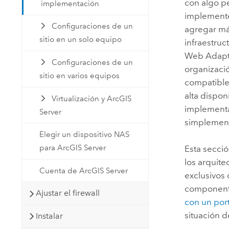
con algo p
implementación
implemente 
Configuraciones de un
agregar m
sitio en un solo equipo
infraestruc
Web Adapt
Configuraciones de un
organizaci
sitio en varios equipos
compatible
alta dispon
Virtualización y ArcGIS
implement
Server
simplement
Elegir un dispositivo NAS
para ArcGIS Server
Esta secci
los arquite
Cuenta de ArcGIS Server
exclusivos 
componente
Ajustar el firewall
con un port
situación 
Instalar