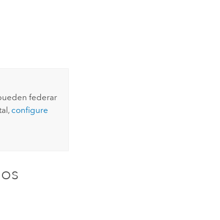
 pueden federar
tal,
configure
ios