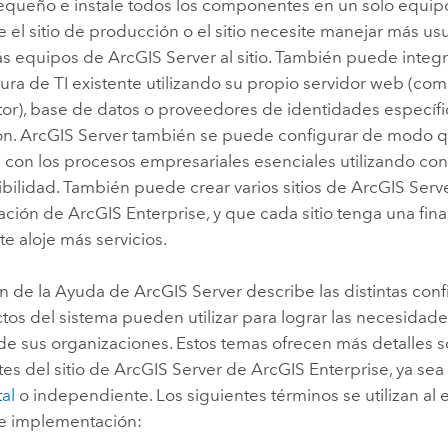
equeño e instale todos los componentes en un solo equi
el sitio de producción o el sitio necesite manejar más us
ás equipos de
ArcGIS Server
al sitio. También puede integra
tura de TI existente utilizando su propio servidor web (co
or
), base de datos o proveedores de identidades específi
ón.
ArcGIS Server
también se puede configurar de modo q
 con los procesos empresariales esenciales utilizando co
ibilidad. También puede crear varios sitios de
ArcGIS Serv
ación de
ArcGIS Enterprise
, y que cada sitio tenga una fina
e aloje más servicios.
ón de la Ayuda de
ArcGIS Server
describe las distintas con
ctos del sistema pueden utilizar para lograr las necesidade
de sus organizaciones. Estos temas ofrecen más detalles s
s del sitio de
ArcGIS Server
de
ArcGIS Enterprise
, ya sea
al
o independiente. Los siguientes términos se utilizan al 
de implementación: