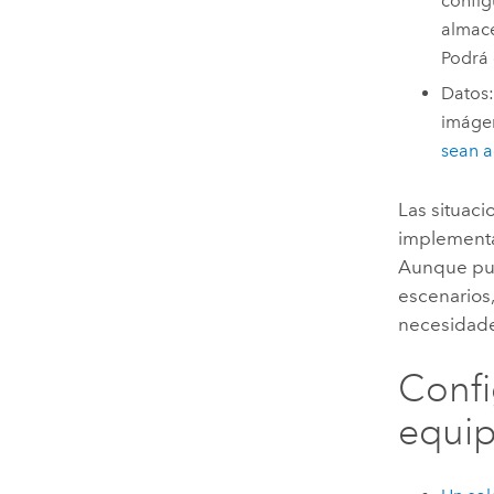
config
almace
Podrá
Datos:
imágen
sean a
Las situac
implementa
Aunque pue
escenarios,
necesidade
Confi
equi