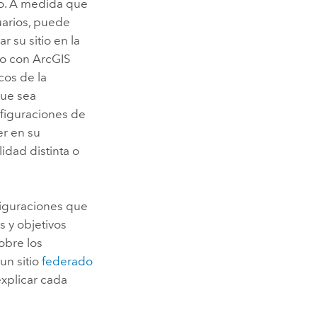
po. A medida que
uarios, puede
r su sitio en la
mo con
ArcGIS
cos de la
ue sea
nfiguraciones de
er
en su
lidad distinta o
figuraciones que
s y objetivos
obre los
 un sitio
federado
explicar cada