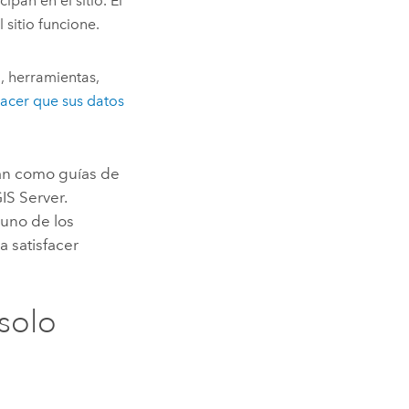
ipan en el sitio. El
sitio funcione.
, herramientas,
acer que sus datos
tan como guías de
IS Server
.
uno de los
a satisfacer
solo