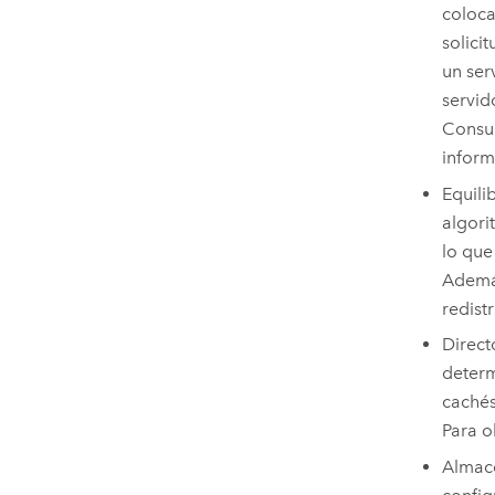
coloca
solici
un ser
servid
Consu
inform
Equili
algori
lo que
Además
redist
Direct
determ
cachés
Para o
Almacé