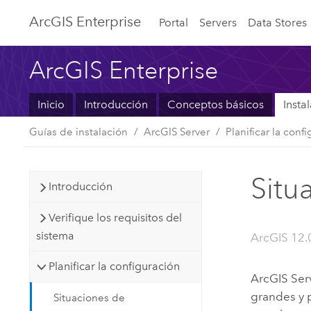
ArcGIS Enterprise
Portal
Servers
Data Stores
ArcGIS Enterprise
Inicio
Introducción
Conceptos básicos
Insta
Guías de instalación
ArcGIS Server
Planificar la conf
Situ
Introducción
Verifique los requisitos del
sistema
ArcGIS 12.
Planificar la configuración
ArcGIS Ser
grandes y 
Situaciones de