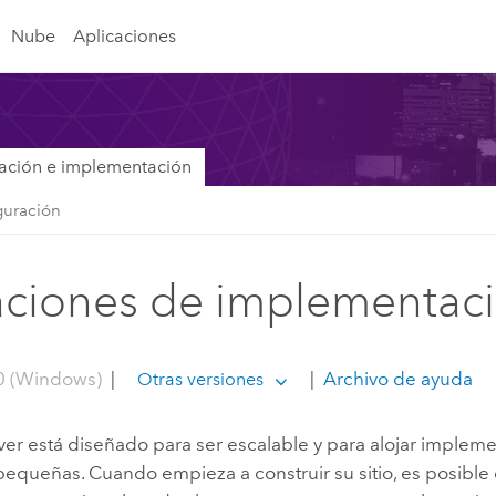
Nube
Aplicaciones
lación e implementación
iguración
aciones de implementac
0 (Windows)
|
|
Archivo de ayuda
Otras versiones
ver
está diseñado para ser escalable y para alojar implem
pequeñas. Cuando empieza a construir su sitio, es posibl