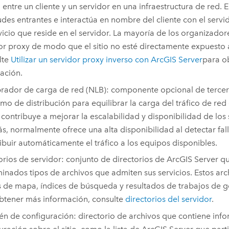
 entre un cliente y un servidor en una infraestructura de red. 
tudes entrantes e interactúa en nombre del cliente con el serv
vicio que reside en el servidor. La mayoría de los organizado
or proxy de modo que el sitio no esté directamente expuesto a 
lte
Utilizar un servidor proxy inverso con
ArcGIS Server
para o
ación.
brador de carga de red (NLB): componente opcional de tercero
tmo de distribución para equilibrar la carga del tráfico de red 
 contribuye a mejorar la escalabilidad y disponibilidad de los 
, normalmente ofrece una alta disponibilidad al detectar fal
ribuir automáticamente el tráfico a los equipos disponibles.
orios de servidor: conjunto de directorios de
ArcGIS Server
qu
inados tipos de archivos que admiten sus servicios. Estos arc
 de mapa, índices de búsqueda y resultados de trabajos de 
btener más información, consulte
directorios del servidor
.
n de configuración: directorio de archivos que contiene inf