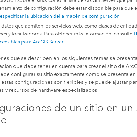
uración sobre el sitio, como la lista de
ArcGIS Server
que partic
namiento de configuración debe estar disponible para que el 
especificar la ubicación del almacén de configuración
.
 datos que admiten los servicios web, como clases de entidad
es y localizadores. Para obtener más información, consulte
H
ccesibles para
ArcGIS Server
.
iones que se describen en los siguientes temas se presen
ción que debe tener en cuenta para crear el sitio de
ArcG
de configurar su sitio exactamente como se presenta en 
 estas configuraciones son flexibles y se puede ajustar par
s y recursos de hardware especializados.
guraciones de un sitio en un 
po