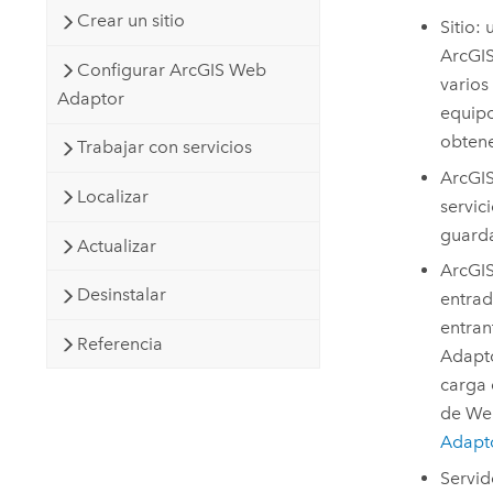
Crear un sitio
Sitio: 
ArcGI
Configurar ArcGIS Web
varios
Adaptor
equipo
obtene
Trabajar con servicios
ArcGIS
Localizar
servic
guarda
Actualizar
ArcGI
Desinstalar
entrad
entran
Referencia
Adapt
carga 
de Web
Adapt
Servid