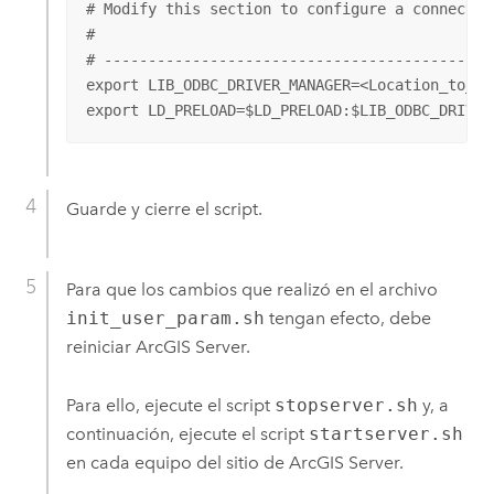
# Modify this section to configure a connectio
# 

# --------------------------------------------
export LIB_ODBC_DRIVER_MANAGER=<Location_to_OD
export LD_PRELOAD=$LD_PRELOAD:$LIB_ODBC_DRIVER
Guarde y cierre el script.
Para que los cambios que realizó en el archivo
init_user_param.sh
tengan efecto, debe
reiniciar
ArcGIS Server
.
Para ello, ejecute el script
stopserver.sh
y, a
continuación, ejecute el script
startserver.sh
en cada equipo del sitio de
ArcGIS Server
.