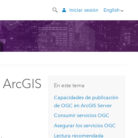
Iniciar sesión
English
 ArcGIS
En este tema
Capacidades de publicación
de OGC en
ArcGIS Server
Consumir servicios OGC
Asegurar los servicios OGC
Lectura recomendada