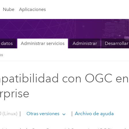
Nube
Aplicaciones
 datos
Administrar servicios
Administrar
Desarrollar
os
atibilidad con OGC en
rprise
 (Linux)
|
|
Archivo de ayuda
Otras versiones