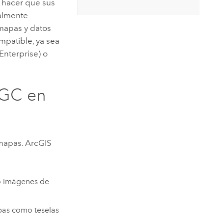
 hacer que sus
nalmente
mapas y datos
mpatible, ya sea
Enterprise
) o
OGC en
 mapas.
ArcGIS
o imágenes de
pas como teselas