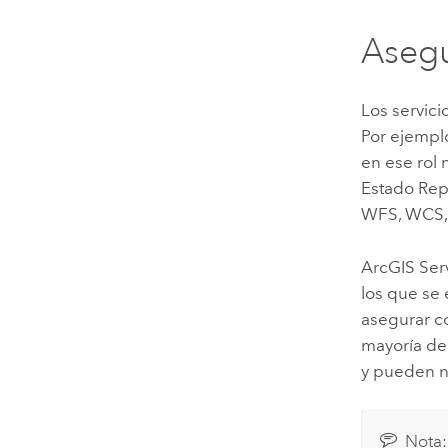
Asegu
Los servici
Por ejemplo
en ese rol 
Estado Rep
WFS, WCS,
ArcGIS Ser
los que se
asegurar co
mayoría de
y pueden ne
Nota: