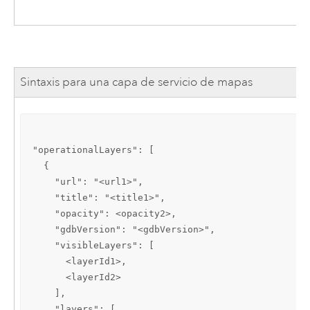
Sintaxis para una capa de servicio de mapas
"operationalLayers": [

  {

    "url": "<url1>",

    "title": "<title1>",

    "opacity": <opacity2>,

    "gdbVersion": "<gdbVersion>",

    "visibleLayers": [

      <layerId1>,

      <layerId2>

    ],

    "layers": [
