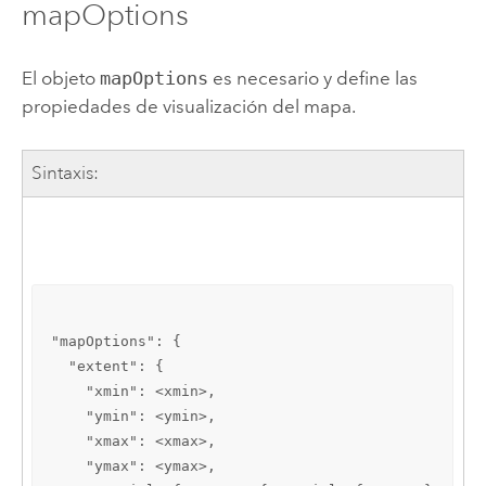
mapOptions
El objeto
mapOptions
es necesario y define las
propiedades de visualización del mapa.
Sintaxis:
E
"mapOptions": {

  "extent": {

    "xmin": <xmin>,

    "ymin": <ymin>,

    "xmax": <xmax>,

    "ymax": <ymax>,
