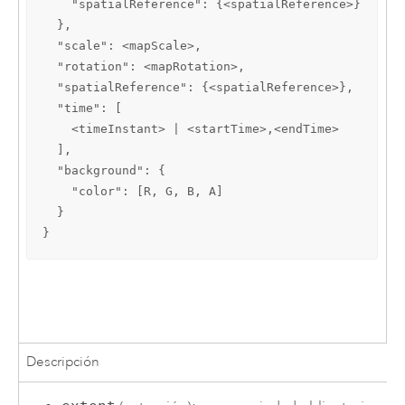
    "spatialReference": {<spatialReference>}

  },

  "scale": <mapScale>,

  "rotation": <mapRotation>,

  "spatialReference": {<spatialReference>},

  "time": [

    <timeInstant> | <startTime>,<endTime>

  ],

  "background": {

    "color": [R, G, B, A]

  }

}
Descripción