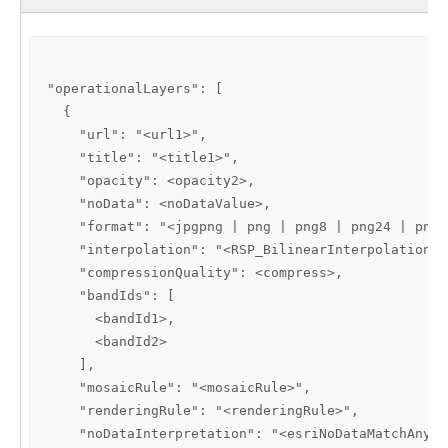
"operationalLayers": [

  {

    "url": "<url1>",

    "title": "<title1>",

    "opacity": <opacity2>,

    "noData": <noDataValue>,

    "format": "<jpgpng | png | png8 | png24 | png3
    "interpolation": "<RSP_BilinearInterpolation |
    "compressionQuality": <compress>,

    "bandIds": [

      <bandId1>,

      <bandId2>

    ],

    "mosaicRule": "<mosaicRule>",

    "renderingRule": "<renderingRule>",

    "noDataInterpretation": "<esriNoDataMatchAny |