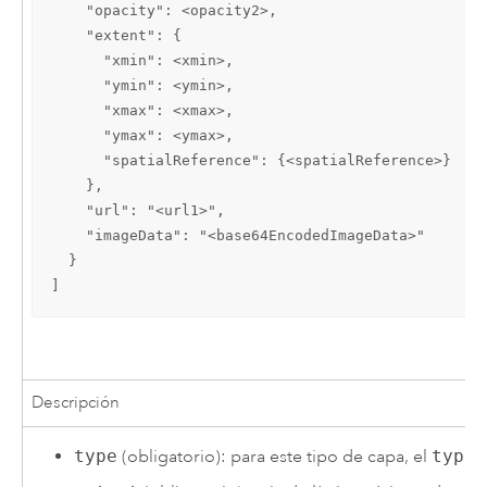
    "opacity": <opacity2>,

    "extent": {

      "xmin": <xmin>,

      "ymin": <ymin>,

      "xmax": <xmax>,

      "ymax": <ymax>,

      "spatialReference": {<spatialReference>}

    },

    "url": "<url1>",

    "imageData": "<base64EncodedImageData>"

  }

]
Descripción
type
(obligatorio): para este tipo de capa, el
type
d