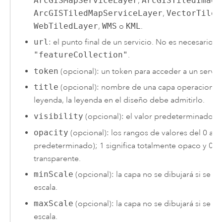
ArcGISMapServiceLayer
,
ArcGISTiledImage
ArcGISTiledMapServiceLayer
,
VectorTileL
WebTiledLayer
,
WMS
o
KML
.
url
: el punto final de un servicio. No es necesario p
"featureCollection"
.
token
(opcional): un token para acceder a un servic
title
(opcional): nombre de una capa operacional. 
leyenda, la leyenda en el diseño debe admitirlo.
visibility
(opcional): el valor predeterminado e
opacity
(opcional): los rangos de valores del 0 al 1
predeterminado); 1 significa totalmente opaco y 0 si
transparente.
minScale
(opcional): la capa no se dibujará si se al
escala.
maxScale
(opcional): la capa no se dibujará si se a
escala.