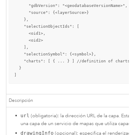
      "gdbVersion": "<geodatabaseVersionName>",

      "source": {<layerSource>}

    },

    "selectionObjectIds": [

      <oid1>,

      <oid2>

    ],

    "selectionSymbol": {<symbol>},

    "charts": [ { ... } ] //definition of charts

  }

]
Descripción
url
(obligatoria): la dirección URL de la capa. Esta
una capa de un servicio de mapas que utiliza capas d
drawingInfo
(opcional): especifica el renderizado