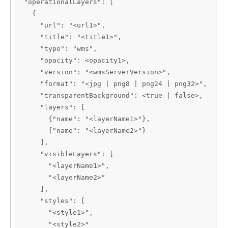
"operationalLayers": [

  {

    "url": "<url1>",

    "title": "<title1>",

    "type": "wms",

    "opacity": <opacity1>,

    "version": "<wmsServerVersion>",

    "format": "<jpg | png8 | png24 | png32>",

    "transparentBackground": <true | false>,

    "layers": [

      {"name": "<layerName1>"},

      {"name": "<layerName2>"}

    ],

    "visibleLayers": [

      "<layerName1>",

      "<layerName2>"

    ],

    "styles": [

      "<style1>",

      "<style2>"
