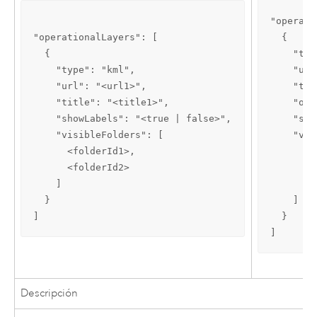
"operati
"operationalLayers": [

  {

  {

    "typ
    "type": "kml",

    "url
    "url": "<url1>",

    "tit
    "title": "<title1>",

    "opa
    "showLabels": "<true | false>",

    "sho
    "visibleFolders": [

    "vis
      <folderId1>,

      0,

      <folderId2>

      1,

    ]

      2

  }

    ]

]
  }

]
Descripción