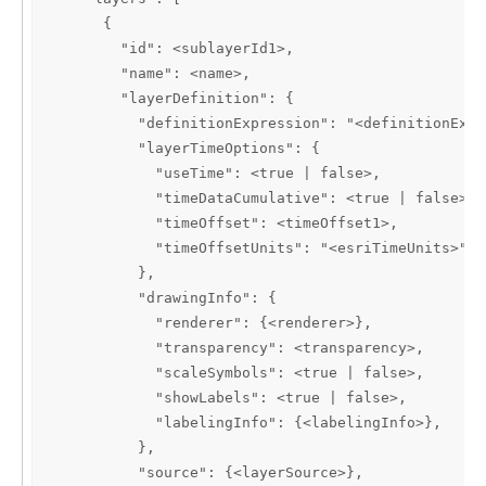
      {

        "id": <sublayerId1>,

        "name": <name>,

        "layerDefinition": {

          "definitionExpression": "<definitionExpr
          "layerTimeOptions": {

            "useTime": <true | false>,

            "timeDataCumulative": <true | false>,

            "timeOffset": <timeOffset1>,

            "timeOffsetUnits": "<esriTimeUnits>"

          },

          "drawingInfo": {

            "renderer": {<renderer>},

            "transparency": <transparency>,

            "scaleSymbols": <true | false>,

            "showLabels": <true | false>,

            "labelingInfo": {<labelingInfo>},

          },

          "source": {<layerSource>},
