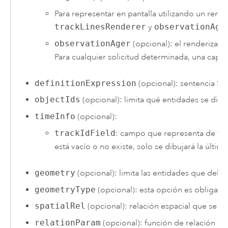
Para representar en pantalla utilizando un ren
trackLinesRenderer
y
observationAge
observationAger
(opcional): el renderizad
Para cualquier solicitud determinada, una cap
definitionExpression
(opcional): sentencia SQ
objectIds
(opcional): limita qué entidades se dibuj
timeInfo
(opcional):
trackIdField
: campo que representa de for
está vacío o no existe, solo se dibujará la últi
geometry
(opcional): limita las entidades que debe
geometryType
(opcional): esta opción es obligator
spatialRel
(opcional): relación espacial que se ap
relationParam
(opcional): función de relación esp