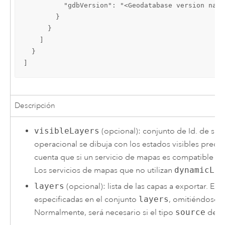
          "gdbVersion": "<Geodatabase version name>
        }

      }

    ]

  }

]
Descripción
visibleLayers
(opcional): conjunto de Id. de sub
operacional se dibuja con los estados visibles pred
cuenta que si un servicio de mapas es compatible co
Los servicios de mapas que no utilizan
dynamicLay
layers
(opcional): lista de las capas a exportar. En
especificadas en el conjunto
layers
, omitiéndose 
Normalmente, será necesario si el tipo
source
de l