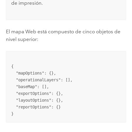
de impresión.
El mapa Web está compuesto de cinco objetos de
nivel superior:
{

  "mapOptions": {},

  "operationalLayers": [],

  "baseMap": [],

  "exportOptions": {},

  "layoutOptions": {},

  "reportOptions": {}

}