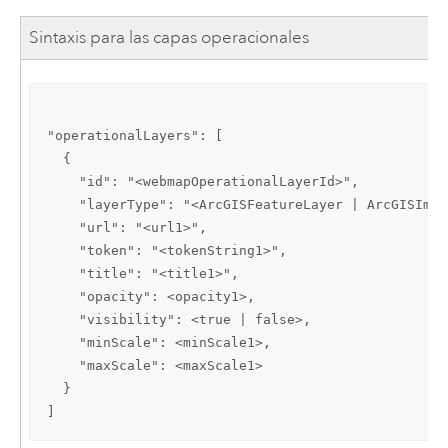
Sintaxis para las capas operacionales
"operationalLayers": [

  {

    "id": "<webmapOperationalLayerId>",

    "layerType": "<ArcGISFeatureLayer | ArcGISImag
    "url": "<url1>",

    "token": "<tokenString1>",

    "title": "<title1>",

    "opacity": <opacity1>,

    "visibility": <true | false>,

    "minScale": <minScale1>,

    "maxScale": <maxScale1>

  }

]