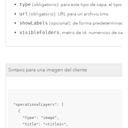
type
(obligatorio): para este tipo de capa, el tipo 
url
(obligatorio): URL para un archivo kmz.
showLabels
(opcional): de forma predeterminada
visibleFolders
: matriz de Id. numéricos de carpe
Sintaxis para una imagen del cliente
"operationalLayers": [

  {

    "type": "image",

    "title": "<title1>",
