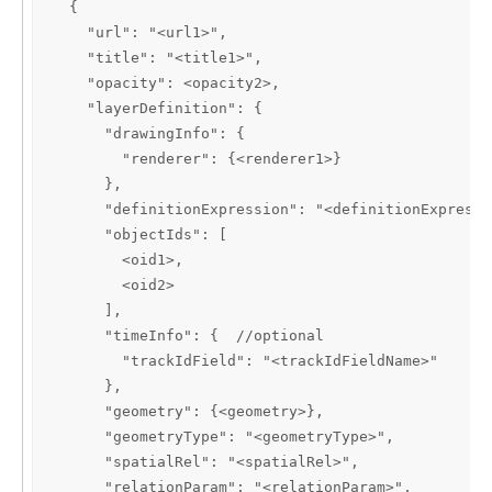
  {

    "url": "<url1>",

    "title": "<title1>",

    "opacity": <opacity2>,

    "layerDefinition": {

      "drawingInfo": {

        "renderer": {<renderer1>}

      },

      "definitionExpression": "<definitionExpressi
      "objectIds": [

        <oid1>,

        <oid2>

      ],

      "timeInfo": {  //optional

        "trackIdField": "<trackIdFieldName>"

      },

      "geometry": {<geometry>},

      "geometryType": "<geometryType>",

      "spatialRel": "<spatialRel>",

      "relationParam": "<relationParam>",
