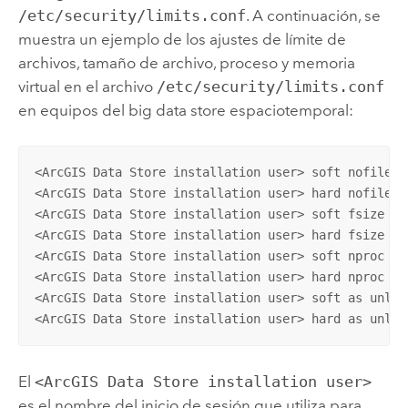
/etc/security/limits.conf
. A continuación, se
muestra un ejemplo de los ajustes de límite de
archivos, tamaño de archivo, proceso y memoria
virtual en el archivo
/etc/security/limits.conf
en equipos del big data store espaciotemporal:
<ArcGIS Data Store installation user> soft nofile <f
<ArcGIS Data Store installation user> hard nofile <f
<ArcGIS Data Store installation user> soft fsize unl
<ArcGIS Data Store installation user> hard fsize unl
<ArcGIS Data Store installation user> soft nproc <pr
<ArcGIS Data Store installation user> hard nproc <pr
<ArcGIS Data Store installation user> soft as unlimi
<ArcGIS Data Store installation user> hard as unlim
El
<ArcGIS Data Store installation user>
es el nombre del inicio de sesión que utiliza para