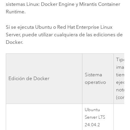
sistemas
Linux
:
Docker Engine
y
Mirantis Container
Runtime
.
Si se ejecuta
Ubuntu
o
Red Hat Enterprise Linux
Server
, puede utilizar cualquiera de las ediciones de
Docker
.
Tipo 
image
Sistema
tiemp
Edición de
Docker
operativo
ejecu
noteb
(cont
Ubuntu
Server LTS
24.04.2