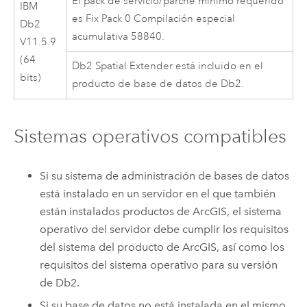
El pack de servicio/parche mínimo requerido
IBM
es Fix Pack 0 Compilación especial
Db2
acumulativa 58840.
V11.5.9
(64
Db2
Spatial Extender está incluido en el
bits)
producto de base de datos de
Db2
.
Sistemas operativos compatibles
Si su sistema de administración de bases de datos
está instalado en un servidor en el que también
están instalados productos de ArcGIS, el sistema
operativo del servidor debe cumplir los requisitos
del sistema del producto de ArcGIS, así como los
requisitos del sistema operativo para su versión
de
Db2
.
Si su base de datos no está instalada en el mismo