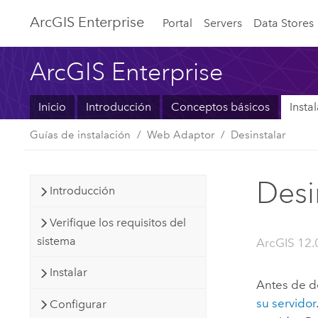
ArcGIS Enterprise
Portal
Servers
Data Stores
ArcGIS Enterprise
Inicio
Introducción
Conceptos básicos
Insta
Guías de instalación
Web Adaptor
Desinstalar
Desi
Introducción
Verifique los requisitos del
sistema
ArcGIS 12.
Instalar
Antes de d
su servidor
Configurar