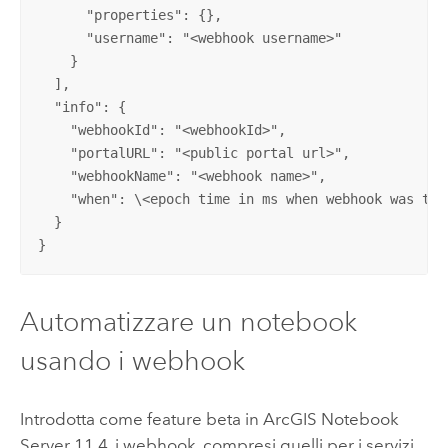
      "properties": {},

      "username": "<webhook username>"

    }

  ],

  "info": {

    "webhookId": "<webhookId>",

    "portalURL": "<public portal url>",

    "webhookName": "<webhook name>",

    "when": \<epoch time in ms when webhook was trig
  }

}
Automatizzare un notebook
usando i webhook
Introdotta come feature beta in
ArcGIS Notebook
Server
11.4, i webhook, compresi quelli per i servizi