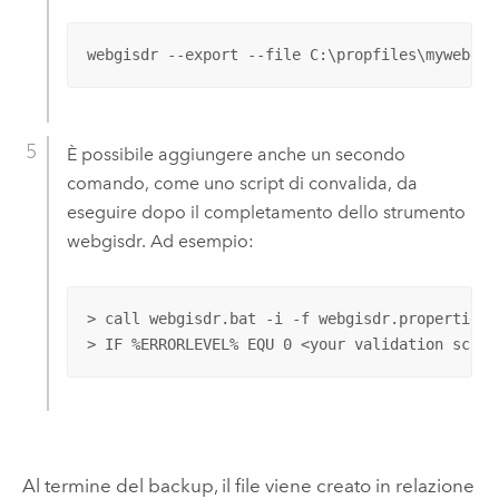
webgisdr --export --file C:\propfiles\mywebgis
È possibile aggiungere anche un secondo
comando, come uno script di convalida, da
eseguire dopo il completamento dello strumento
webgisdr. Ad esempio:
> call webgisdr.bat -i -f webgisdr.properties

> IF %ERRORLEVEL% EQU 0 <your validation scrip
Al termine del backup, il file viene creato in relazione