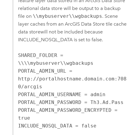
feature layer data stored in an
ArcGIS Data Store
relational data store will be output to a backup
file on
\\mybuserver\\wgbackups
. Scene
layer caches from an
ArcGIS Data Store
tile cache
data storewill not be included because
INCLUDE_NOSQL_DATA is set to false.
SHARED_FOLDER = 
\\\\mybuserver\\wgbackups

PORTAL_ADMIN_URL = 
http://portalhostname.domain.com:708
0/arcgis

PORTAL_ADMIN_USERNAME = admin

PORTAL_ADMIN_PASSWORD = Th3.Ad.Pass

PORTAL_ADMIN_PASSWORD_ENCRYPTED = 
true

INCLUDE_NOSQL_DATA = false