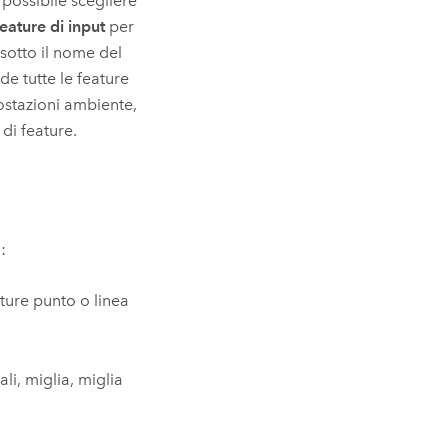
 possibile scegliere
eature di input
per
 sotto il nome del
de tutte le feature
postazioni ambiente,
di feature.
:
ature punto o linea
ali, miglia, miglia