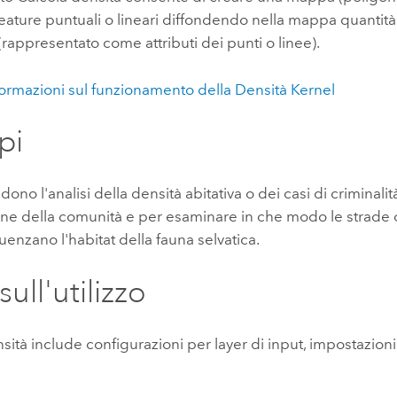
feature puntuali o lineari diffondendo nella mappa quantità
appresentato come attributi dei punti o linee).
nformazioni sul funzionamento della Densità Kernel
pi
udono l'analisi della densità abitativa o dei casi di criminalità
one della comunità e per esaminare in che modo le strade o
luenzano l'habitat della fauna selvatica.
ull'utilizzo
sità include configurazioni per layer di input, impostazioni 