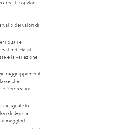
in aree. Le opzioni
rvallo dei valori di
er i quali è
vallo di classi
sse e la variazione
ano su raggruppamenti
classe che
 differenze tra
 sia uguale in
lori di densità
ità maggiori.