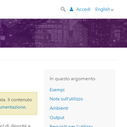
Accedi
English
)
In questo argomento
Esempi
Note sull'utilizzo
ta. Il contenuto
cumentazione
.
Ambienti
Output
) di densità a
Requisiti per l'utilizzo