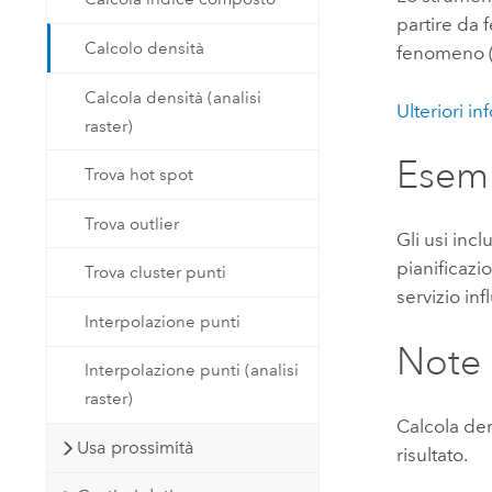
partire da 
Calcolo densità
fenomeno (r
Calcola densità (analisi
Ulteriori i
raster)
Esem
Trova hot spot
Trova outlier
Gli usi incl
pianificazi
Trova cluster punti
servizio inf
Interpolazione punti
Note s
Interpolazione punti (analisi
raster)
Calcola den
Usa prossimità
risultato.