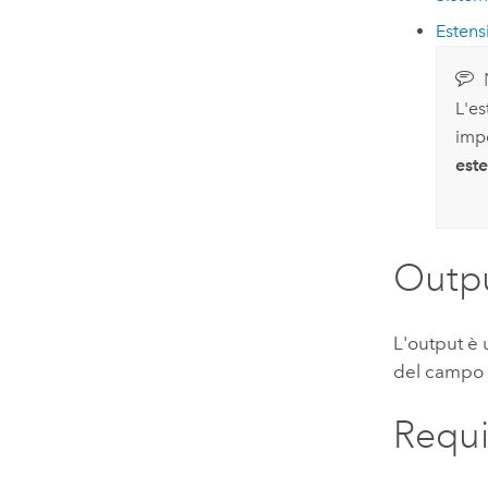
Estens
L'es
imp
est
Outp
L'output è 
del campo 
Requis