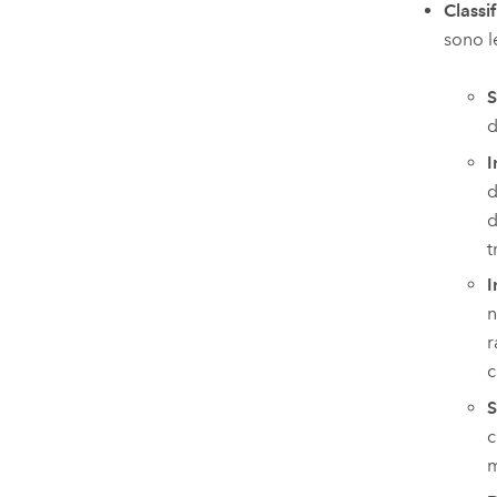
Classi
sono l
S
d
I
d
d
t
I
n
r
c
S
c
m