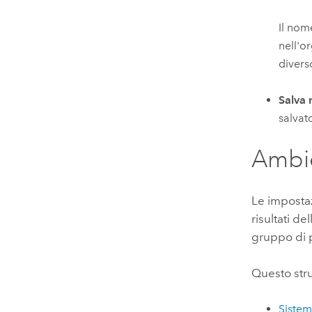
Il nom
nell'o
divers
Salva n
salvato
Ambi
Le impostaz
risultati d
gruppo di 
Questo stru
Sistem