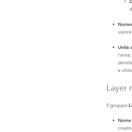
D
d
Numero
valore
Unità 
l'area
densit
e chil
Layer r
Il gruppo
L
Nome 
creato