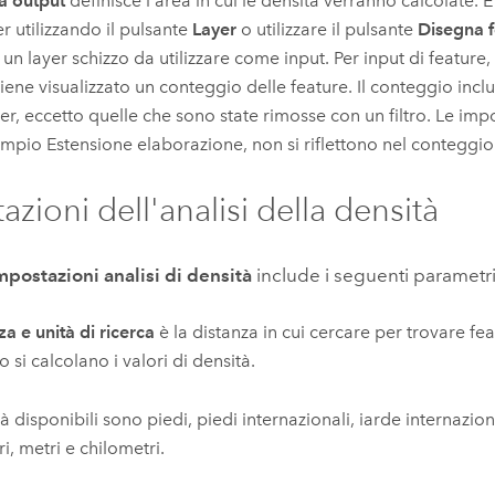
ia output
definisce l'area in cui le densità verranno calcolate.
È
er utilizzando il pulsante
Layer
o utilizzare il pulsante
Disegna f
 un layer schizzo da utilizzare come input.
Per input di feature,
viene visualizzato un conteggio delle feature. Il conteggio inclu
yer, eccetto quelle che sono state rimosse con un filtro. Le im
mpio Estensione elaborazione, non si riflettono nel conteggio 
azioni dell'analisi della densità
mpostazioni analisi di densità
include i seguenti parametri
za e unità di ricerca
è la distanza in cui cercare per trovare fe
 si calcolano i valori di densità.
à disponibili sono piedi, piedi internazionali, iarde internazion
ri, metri e chilometri.