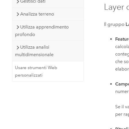
Gestisci dati
Layer 
Analizza terreno
Il gruppo
L
Utilizza apprendimento
profondo
Featur
calcol
Utilizza analisi
conteg
multidimensionale
che so
Usare strumenti Web
elabor
personalizzati
Campo
numer
Se il 
per ra