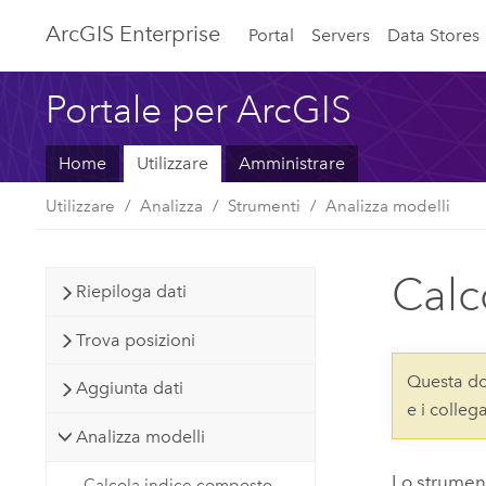
ArcGIS Enterprise
Portal
Servers
Data Stores
Portale per ArcGIS
Home
Utilizzare
Amministrare
Utilizzare
Analizza
Strumenti
Analizza modelli
Calc
Riepiloga dati
Trova posizioni
Questa do
Aggiunta dati
e i colle
Analizza modelli
Lo strumen
Calcola indice composto