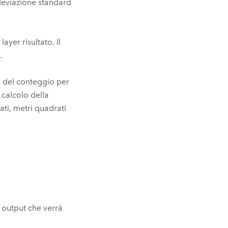
 deviazione standard
layer risultato. Il
.
ne del conteggio per
 calcolo della
ati, metri quadrati
i output che verrà