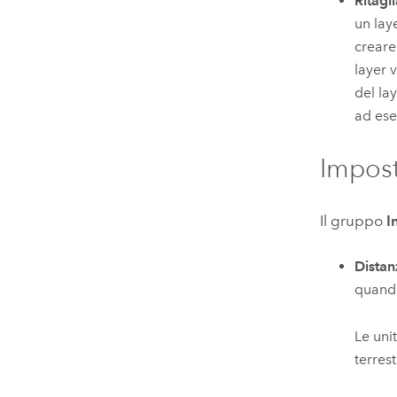
Ritagl
un lay
creare
layer 
del la
ad ese
Impost
Il gruppo
I
Distan
quando
Le unit
terrest