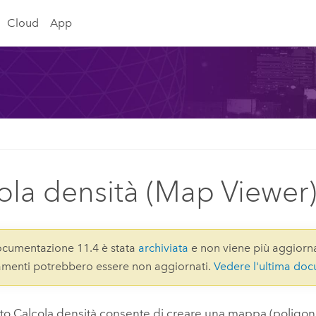
Cloud
App
ola densità (Map Viewer
cumentazione 11.4 è stata
archiviata
e non viene più aggiorna
gamenti potrebbero essere non aggiornati.
Vedere l'ultima do
to Calcola densità consente di creare una mappa (poligono