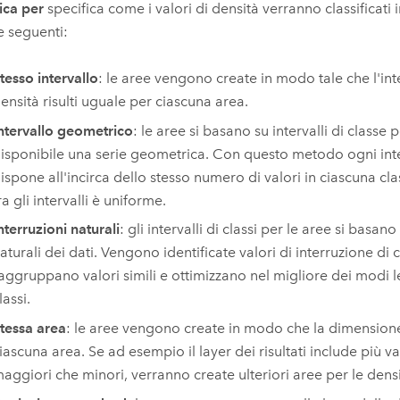
fica per
specifica come i valori di densità verranno classificati 
e seguenti:
tesso intervallo
: le aree vengono create in modo tale che l'inte
ensità risulti uguale per ciascuna area.
ntervallo geometrico
: le aree si basano su intervalli di classe p
isponibile una serie geometrica. Con questo metodo ogni inter
ispone all'incirca dello stesso numero di valori in ciascuna cla
ra gli intervalli è uniforme.
nterruzioni naturali
: gli intervalli di classi per le aree si bas
aturali dei dati. Vengono identificate valori di interruzione di 
aggruppano valori simili e ottimizzano nel migliore dei modi le
lassi.
tessa area
: le aree vengono create in modo che la dimensione
iascuna area. Se ad esempio il layer dei risultati include più va
aggiori che minori, verranno create ulteriori aree per le dens