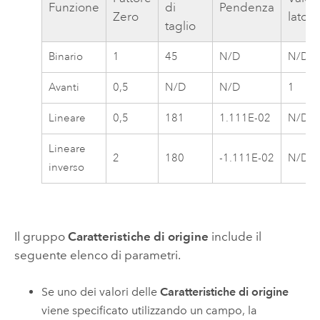
Funzione
di
Pendenza
Zero
lato
taglio
Binario
1
45
N/D
N/D
Avanti
0,5
N/D
N/D
1
Lineare
0,5
181
1.111E-02
N/D
Lineare
2
180
-1.111E-02
N/D
inverso
Il gruppo
Caratteristiche di origine
include il
seguente elenco di parametri.
Se uno dei valori delle
Caratteristiche di origine
viene specificato utilizzando un campo, la