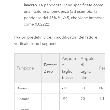
inverso
. La pendenza viene specificata come
una frazione di pendenza (ad esempio, la
pendenza del 45% è 1/45, che viene immessa
come 0,02222).
I valori predefiniti per i modificatori del fattore
verticale sono i seguenti:
Angolo
Angolo
Fattore
di
di
Funzione
Pend
Zero
taglio
taglio
basso
alto
Binario
1
-30
30
N/D
Lineare
1
-90
90
1.111
Lineare