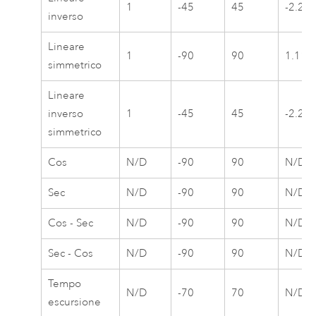
1
-45
45
-2.22
inverso
Lineare
1
-90
90
1.111
simmetrico
Lineare
inverso
1
-45
45
-2.22
simmetrico
Cos
N/D
-90
90
N/D
Sec
N/D
-90
90
N/D
Cos - Sec
N/D
-90
90
N/D
Sec - Cos
N/D
-90
90
N/D
Tempo
N/D
-70
70
N/D
escursione