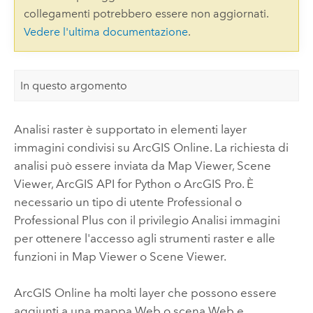
collegamenti potrebbero essere non aggiornati.
Vedere l'ultima documentazione
.
In questo argomento
Analisi raster è supportato in elementi layer
immagini condivisi su
ArcGIS Online
. La richiesta di
analisi può essere inviata da
Map Viewer
,
Scene
Viewer
,
ArcGIS API for Python
o
ArcGIS Pro
. È
necessario un tipo di utente
Professional
o
Professional Plus
con il privilegio Analisi immagini
per ottenere l'accesso agli strumenti raster e alle
funzioni in
Map Viewer
o
Scene Viewer
.
ArcGIS Online
ha molti layer che possono essere
aggiunti a una mappa Web o scena Web e