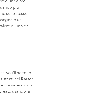
ceve un valore
 Quando più
ine sullo stesso
assegnato un
valore di uno dei
ss, you'll need to
esistenti nel
Raster
 0 è considerato un
creato usando la