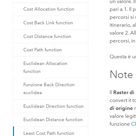
un valore. I
pari a 1. I
Cost Allocation function
percorsi si
Cost Back Link function
itinerario,
valore 2. A
Cost Distance function
percorsi, i
Cost Path function
Questa è u
Euclidean Allocation
Note
function
Funzione Back Direction
Il
Raster di
euclidea
convert it t
Euclidean Direction function
di origine
n
valore legi
Euclidean Distance function
funzione
Cl
Least Cost Path function