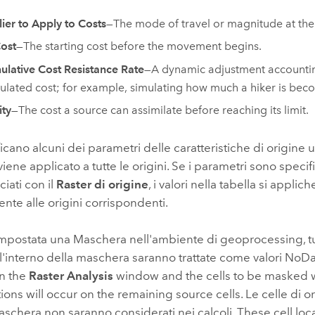
lier to Apply to Costs
—The mode of travel or magnitude at the
Cost
—The starting cost before the movement begins.
lative Cost Resistance Rate
—A dynamic adjustment accountin
lated cost; for example, simulating how much a hiker is bec
ty
—The cost a source can assimilate before reaching its limit.
ficano alcuni dei parametri delle caratteristiche di origine
viene applicato a tutte le origini. Se i parametri sono specif
iati con il
Raster di origine
, i valori nella tabella si appli
nte alle origini corrispondenti.
 impostata una
Maschera
nell'ambiente di geoprocessing, tu
ll'interno della maschera saranno trattate come valori No
in the
Raster Analysis
window and the cells to be masked w
tions will occur on the remaining source cells. Le celle di o
aschera non saranno considerati nei calcoli. These cell loca