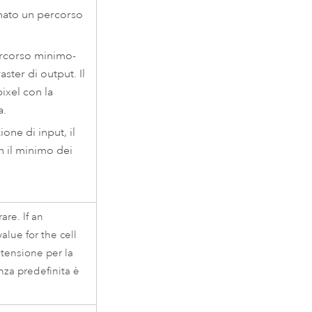
inato un percorso
ercorso minimo-
aster di output. Il
ixel con la
a.
zione di input, il
n il minimo dei
are. If an
alue for the cell
stensione per la
nza predefinita è