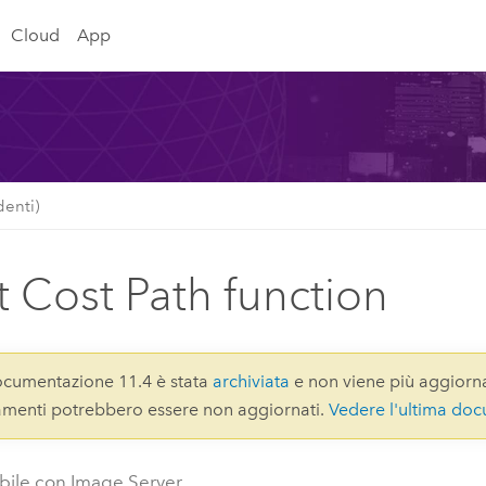
Cloud
App
denti)
t Cost Path function
cumentazione 11.4 è stata
archiviata
e non viene più aggiorna
gamenti potrebbero essere non aggiornati.
Vedere l'ultima do
bile con Image Server