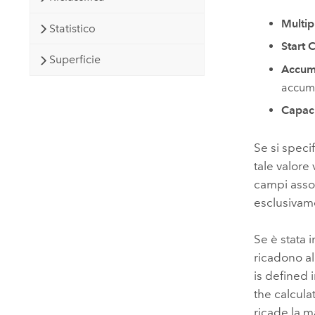
Multip
Statistico
Start 
Superficie
Accumu
accumu
Capaci
Se si speci
tale valore 
campi assoc
esclusivame
Se è stata
ricadono a
is defined 
the calcula
ricade la m