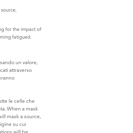
 source.
g for the impact of
oming fatigued.
 usando un valore,
icati attraverso
cheranno
tte le celle che
Data. When a mask
ill mask a source,
rigine su cui
tions will be