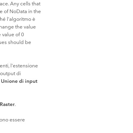
face. Any cells that
ue of NoData in the
hé l'algoritmo è
 change the value
e value of 0
lues should be
nti, l'estensione
 output di
e
Unione di input
 Raster
.
sono essere