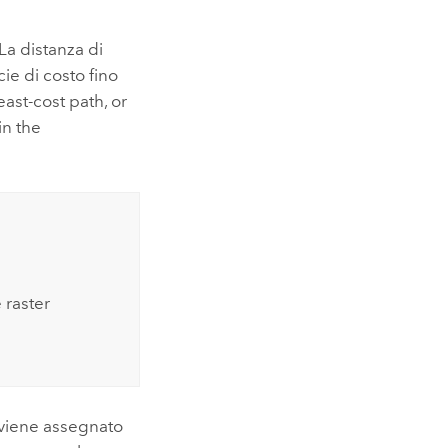
La distanza di
ie di costo fino
east-cost path, or
in the
raster
 viene assegnato