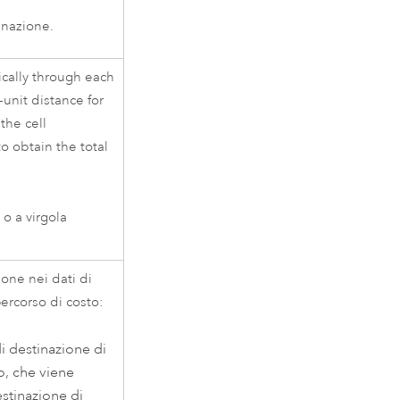
tinazione.
ically through each
-unit distance for
the cell
 obtain the total
o a virgola
zone nei dati di
percorso di costo:
di destinazione di
o, che viene
estinazione di