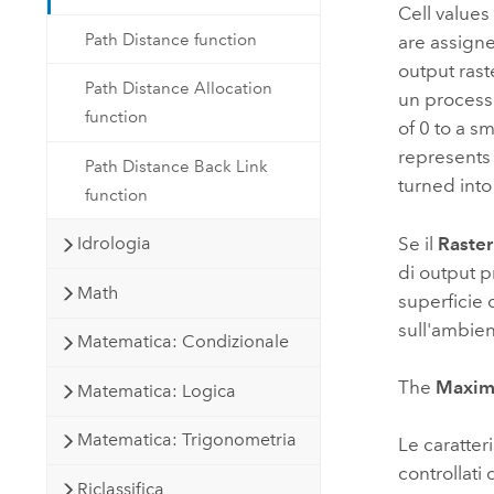
Cell values
Path Distance function
are assigne
output raste
Path Distance Allocation
un processo
function
of 0 to a s
represents 
Path Distance Back Link
turned int
function
Se il
Raster
Idrologia
di output p
Math
superficie 
sull'ambie
Matematica: Condizionale
The
Maxim
Matematica: Logica
Matematica: Trigonometria
Le caratter
controllati
Riclassifica