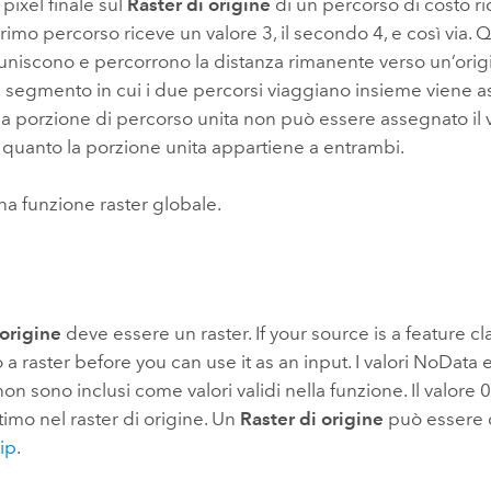
l pixel finale sul
Raster di origine
di un percorso di costo ri
l primo percorso riceve un valore 3, il secondo 4, e così via.
 uniscono e percorrono la distanza rimanente verso un’orig
 al segmento in cui i due percorsi viaggiano insieme viene 
lla porzione di percorso unita non può essere assegnato il 
n quanto la porzione unita appartiene a entrambi.
na funzione raster
globale
.
 origine
deve essere un raster. If your source is a feature cla
o a raster before you can use it as an input. I valori NoData 
on sono inclusi come valori validi nella funzione. Il valore
ttimo nel raster di origine. Un
Raster di origine
può essere 
ip
.