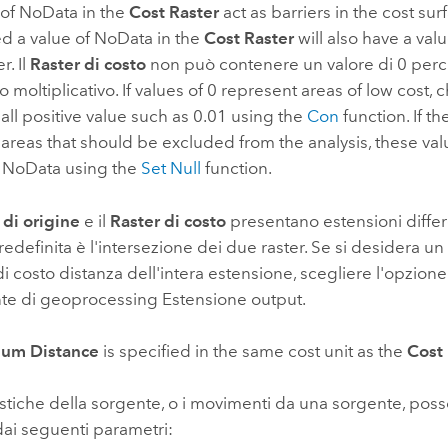
 of NoData in the
Cost Raster
act as barriers in the cost sur
d a value of NoData in the
Cost Raster
will also have a val
r. Il
Raster di costo
non può contenere un valore di 0 perc
 moltiplicativo. If values of 0 represent areas of low cost,
mall positive value such as 0.01 using the
Con
function. If th
areas that should be excluded from the analysis, these va
o NoData using the
Set Null
function.
 di origine
e il
Raster di costo
presentano estensioni differe
redefinita è l'intersezione dei due raster. Se si desidera un
di costo distanza dell'intera estensione, scegliere l'opzion
nte di geoprocessing
Estensione output
.
um Distance
is specified in the same cost unit as the
Cost
istiche della sorgente, o i movimenti da una sorgente, pos
 dai seguenti parametri: