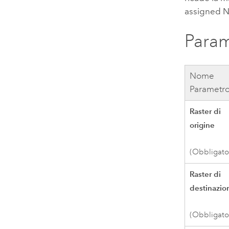
assigned No
Param
Nome
Parametr
Raster di
origine
(Obbligato
Raster di
destinazio
(Obbligato