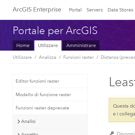
ArcGIS Enterprise
Portal
Servers
Data Stores
Portale per ArcGIS
Home
Utilizzare
Amministrare
Utilizzare
Analizza
Funzioni raster
Distanza (prece
Leas
Editor funzioni raster
Modello di funzione raster
Questa do
Funzioni raster deprecate
e i colle
Analisi
Disponi
Aspetto