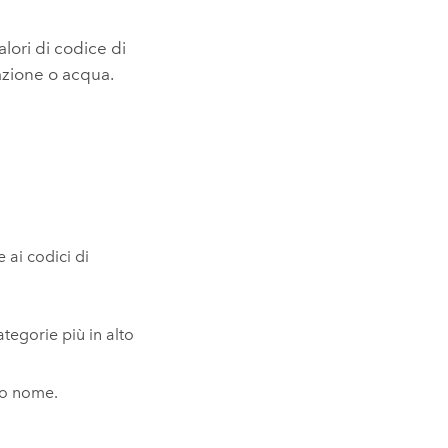
lori di codice di
tazione o acqua.
 ai codici di
tegorie più in alto
ivo nome.