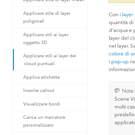
Applicare stile di layer
Con i
layer
poligonali
quantità di
d'acqua e pe
Applicare stili ai layer
layer del c
oggetto 3D
nel layer. S
colore di o
Applicare stili ai layer dei
i
pop-up
ne
cloud puntuali
informazion
Applica etichette
Nota:
Inserire callout
Scene V
Visualizzare bordi
molti cas
predefini
Carica un marcatore
applicato
personalizzato