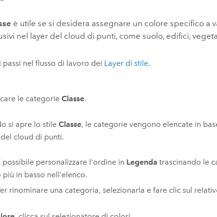
sse
è utile se si desidera assegnare un colore specifico a va
usivi nel layer del cloud di punti, come suolo, edifici, vege
i passi nel flusso di lavoro dei
Layer di stile
.
care le categorie
Classe
.
 si apre lo stile
Classe
, le categorie vengono elencate in base
 del cloud di punti.
 possibile personalizzare l'ordine in
Legenda
trascinando le ca
 più in basso nell'elenco.
er rinominare una categoria, selezionarla e fare clic sul relat
lore
, clicca sul selezionatore di colori.