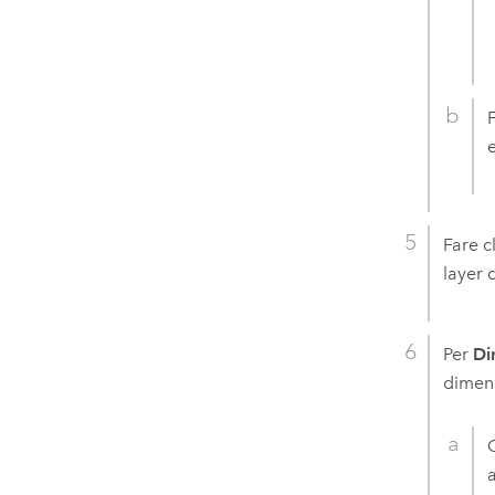
F
Fare c
layer 
Per
Di
dimens
a