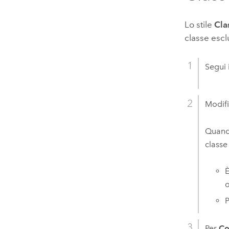
Lo stile
Cla
classe escl
Segui 
Modifi
Quando
classe
È
o
P
Per
Co