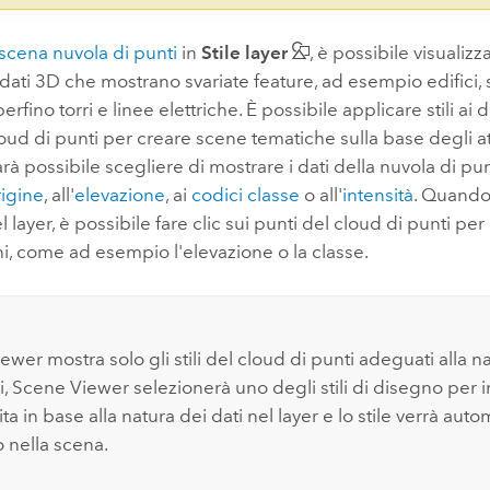
 scena nuvola di punti
in
Stile layer
, è possibile visualiz
 dati 3D che mostrano svariate feature, ad esempio edifici, 
rfino torri e linee elettriche. È possibile applicare stili ai 
loud di punti per creare scene tematiche sulla base degli at
arà possibile scegliere di mostrare i dati della nuvola di pun
rigine
, all'
elevazione
, ai
codici classe
o all'
intensità
. Quando
l layer, è possibile fare clic sui punti del cloud di punti per
i, come ad esempio l'elevazione o la classe.
iewer
mostra solo gli stili del cloud di punti adeguati alla na
i,
Scene Viewer
selezionerà uno degli stili di disegno per
ta in base alla natura dei dati nel layer e lo stile verrà au
 nella scena.