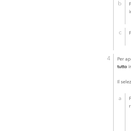
F
F
Per ap
tutto
i
Il sel
F