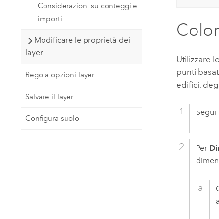
Considerazioni su conteggi e
importi
Color
Modificare le proprietà dei
layer
Utilizzare l
punti basat
Regola opzioni layer
edifici, de
Salvare il layer
Segui 
Configura suolo
Per
Di
dimens
a