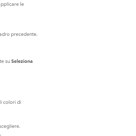
pplicare le
uadro precedente.
ate su
Seleziona
i colori di
scegliere.