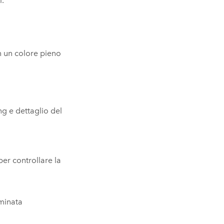
i.
n un colore pieno
ng e dettaglio del
er controllare la
minata