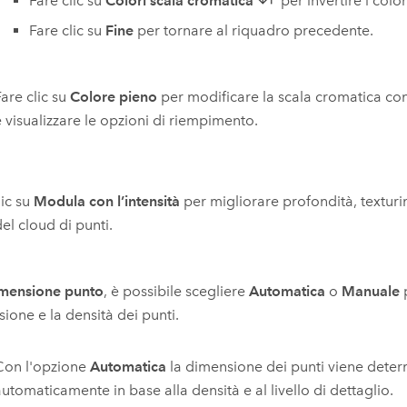
Fare clic su
Colori scala cromatica
per invertire i color
Fare clic su
Fine
per tornare al riquadro precedente.
are clic su
Colore pieno
per modificare la scala cromatica co
e visualizzare le opzioni di riempimento.
lic su
Modula con l’intensità
per migliorare profondità, texturi
del cloud di punti.
mensione punto
, è possibile scegliere
Automatica
o
Manuale
p
ione e la densità dei punti.
Con l'opzione
Automatica
la dimensione dei punti viene deter
utomaticamente in base alla densità e al livello di dettaglio.