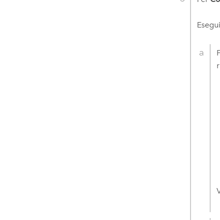
Esegui
F