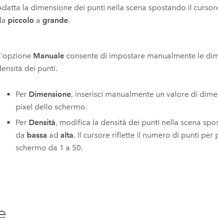
Adatta la dimensione dei punti nella scena spostando il curso
da
piccolo
a
grande
.
L'opzione
Manuale
consente di impostare manualmente le dim
ensità dei punti.
Per
Dimensione
, inserisci manualmente un valore di dim
pixel dello schermo.
Per
Densità
, modifica la densità dei punti nella scena spo
da
bassa
ad
alta
. Il cursore riflette il numero di punti per 
schermo da 1 a 50.
e