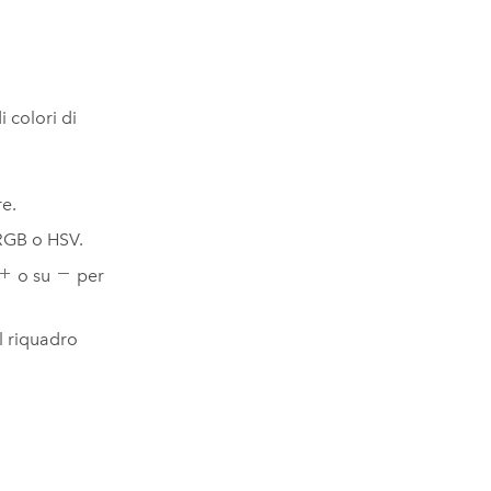
i colori di
re.
 RGB o HSV.
o su
per
l riquadro