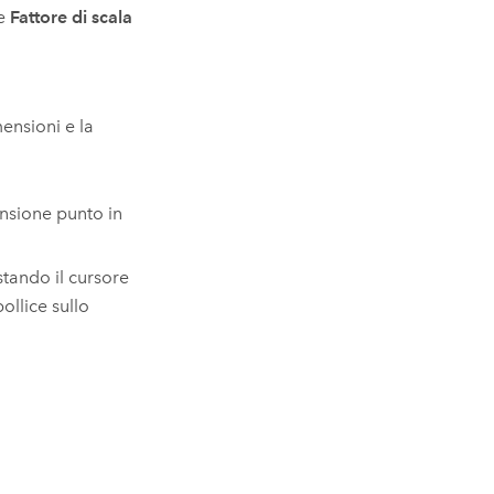
re
Fattore di scala
ensioni e la
ensione punto in
stando il cursore
pollice sullo