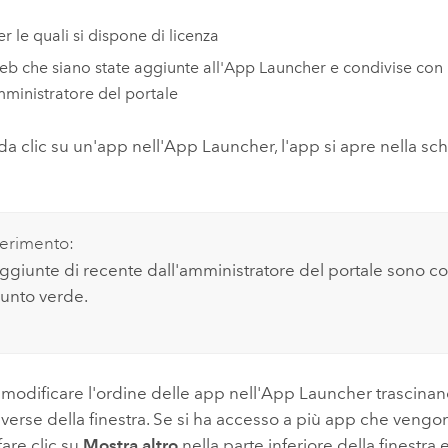
r le quali si dispone di licenza
b che siano state aggiunte all'App Launcher e condivise con 
mministratore del portale
a clic su un'app nell'App Launcher, l'app si apre nella s
erimento:
ggiunte di recente dall'amministratore del portale sono c
unto verde.
 modificare l'ordine delle app nell'App Launcher trascinan
iverse della finestra. Se si ha accesso a più app che vengo
fare clic su
Mostra altro
nella parte inferiore della finestra 