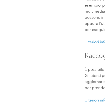
esempio, po
multimediali
possono inc
oppure l'u
per esegui
Ulteriori i
Raccog
È possibil
Gli utenti 
aggiornare 
per prender
Ulteriori i