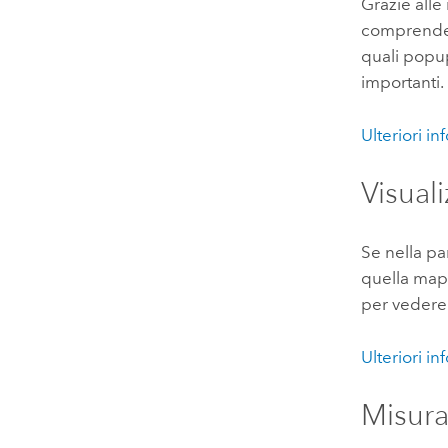
Grazie alle
comprendere
quali popup
importanti.
Ulteriori i
Visual
Se nella pa
quella map
per vedere
Ulteriori i
Misura