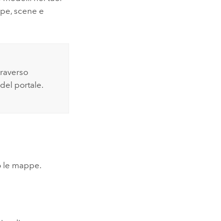
ppe, scene e
traverso
 del portale.
do le mappe.