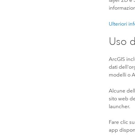
layer 2D e 
informazion
Ulteriori i
Uso d
ArcGIS inc
dati dell'o
modelli o
A
Alcune del
sito web de
launcher.
Fare clic s
app disponi