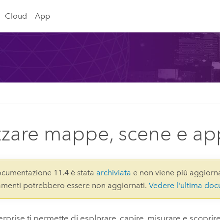
Cloud
App
izzare mappe, scene e ap
cumentazione 11.4 è stata
archiviata
e non viene più aggiorna
gamenti potrebbero essere non aggiornati.
Vedere l'ultima do
erprise
ti permette di esplorare, capire, misurare e scoprire