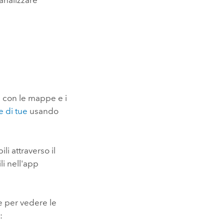
 analizzare
 con le mappe e i
e di tue
usando
i attraverso il
li nell'app
e per vedere le
: