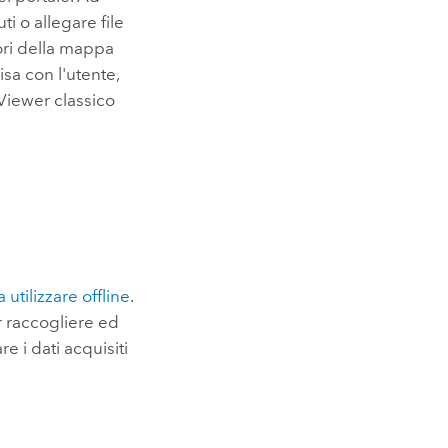
i o allegare file
tori della mappa
sa con l'utente,
iewer classico
utilizzare offline
.
r raccogliere ed
e i dati acquisiti