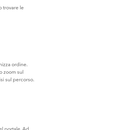
o trovare le
mizza ordine.
lo zoom sul
si sul percorso.
el portale. Ad