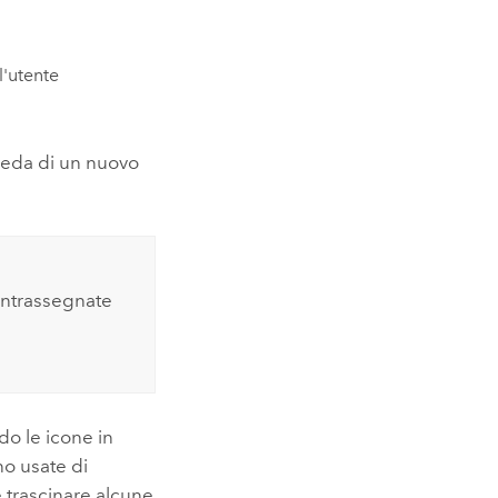
l'utente
cheda di un nuovo
ontrassegnate
do le icone in
no usate di
e trascinare alcune