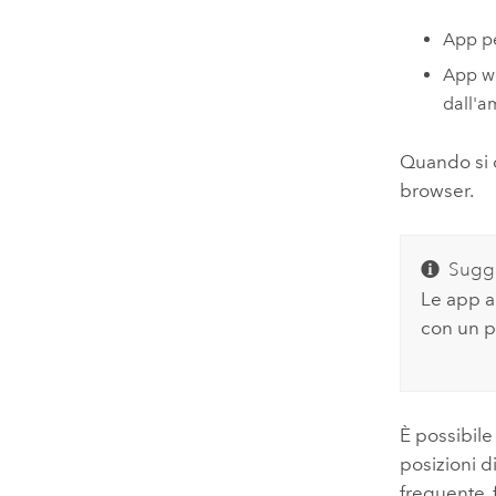
App pe
App we
dall'a
Quando si d
browser.
Sugg
Le app a
con un p
È possibile
posizioni d
frequente, 