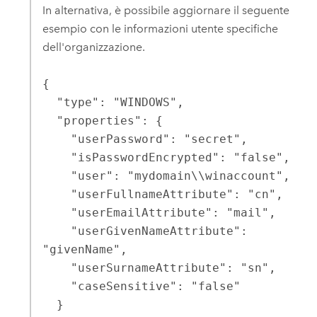
In alternativa, è possibile aggiornare il seguente
esempio con le informazioni utente specifiche
dell'organizzazione.
{

  "type": "WINDOWS",

  "properties": {

    "userPassword": "secret",

    "isPasswordEncrypted": "false",

    "user": "mydomain\\winaccount",

    "userFullnameAttribute": "cn",

    "userEmailAttribute": "mail",

    "userGivenNameAttribute": 
"givenName",

    "userSurnameAttribute": "sn",

    "caseSensitive": "false"

  }
