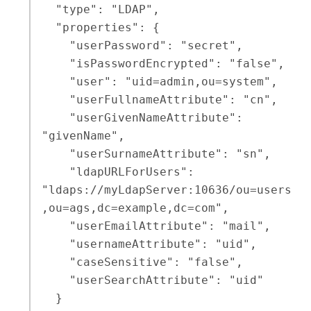
  "type": "LDAP",

  "properties": {

    "userPassword": "secret",

    "isPasswordEncrypted": "false",

    "user": "uid=admin,ou=system",

    "userFullnameAttribute": "cn",

    "userGivenNameAttribute": 
"givenName",

    "userSurnameAttribute": "sn",

    "ldapURLForUsers": 
"ldaps://myLdapServer:10636/ou=users
,ou=ags,dc=example,dc=com",

    "userEmailAttribute": "mail",

    "usernameAttribute": "uid",

    "caseSensitive": "false",

    "userSearchAttribute": "uid"

  }
