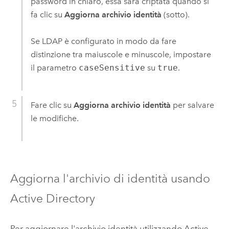
password in chiaro, essa sarà criptata quando si
fa clic su
Aggiorna archivio identità
(sotto).
Se LDAP è configurato in modo da fare
distinzione tra maiuscole e minuscole, impostare
il parametro
caseSensitive
su
true
.
Fare clic su
Aggiorna archivio identità
per salvare
le modifiche.
Aggiorna l'archivio di identità usando
Active Directory
Per aggiornare l'archivio identità utilizzando Active