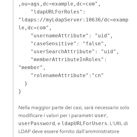
,ou=ags,dc=example,dc=com",

    "ldapURLForRoles": 
"ldaps://myLdapServer:10636/dc=examp
le,dc=com",

    "usernameAttribute": "uid",

    "caseSensitive": "false",

    "userSearchAttribute": "uid",

    "memberAttributeInRoles": 
"member",

    "rolenameAttribute":"cn"

  }

}
Nella maggior parte dei casi, sarà necessario solo
modificare i valori per i parametri
user
,
userPassword
, e
ldapURLForUsers
. L'URL di
LDAP deve essere fornito dall'amministratore