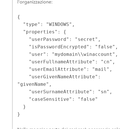
l'organizzazione:
{

  "type": "WINDOWS",

  "properties": {

    "userPassword": "secret",

    "isPasswordEncrypted": "false",

    "user": "mydomain\\winaccount",

    "userFullnameAttribute": "cn",

    "userEmailAttribute": "mail",

    "userGivenNameAttribute": 
"givenName",

    "userSurnameAttribute": "sn",

    "caseSensitive": "false"

  }

}