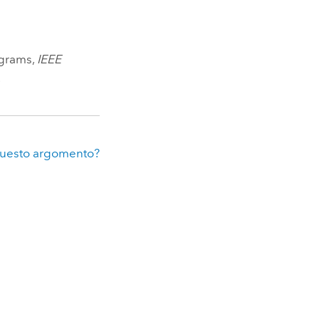
ograms,
IEEE
.
questo argomento?