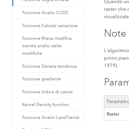
Quando un 
raster che d
Funzione Analisi CCDC
visualizzata
Funzione Calcola variazione
Note
Funzione Rileva modifica
tramite analisi delle
L'algoritmo
modifiche
primo piano
1979).
Funzione Genera tendenza
Param
Funzione gradiente
Funzione Indice di calore
Parametr
Kernel Density function
Raster
Funzione Analisi LandTrendr