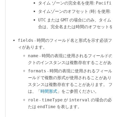
タイム ゾーンの完全名を使用:
Pacific 
タイムゾーンのオフセット (時) を使用:
-
UTC
または
GMT
の場合にのみ、タイムゾ
合は、完全名または時間のオフセットを
fields
- 時間のフィールド名と形式を示す必須フ
ィがあります。
name
- 時間の表現に使用されるフィールドの
クトのインスタンスは複数存在することがあり
formats
- 時間の表現に使用されるフィールド
ールドで複数の形式が使用されることがあります
スタンスは複数存在することがあります。 フ
は、「
時間形式
」をご参照ください。
role
-
timeType
が
interval
の場合の必須
たは
endTime
を表します。