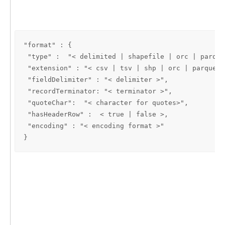
"format" : {

 "type" :  "< delimited | shapefile | orc | parque
 "extension" : "< csv | tsv | shp | orc | parquet >
 "fieldDelimiter" : "< delimiter >",

 "recordTerminator: "< terminator >",

 "quoteChar":  "< character for quotes>",

 "hasHeaderRow" :  < true | false >, 

 "encoding" : "< encoding format >"

}