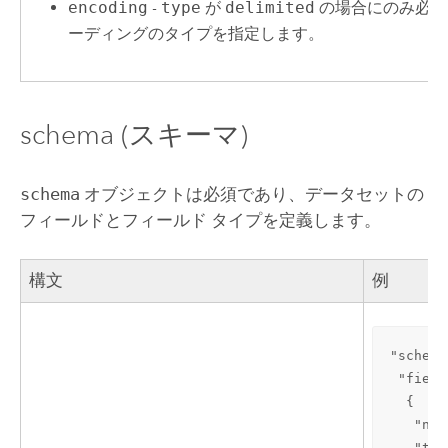
encoding
-
type
が
delimited
の場合にのみ必須
ーディングのタイプを指定します。
schema (スキーマ)
schema
オブジェクトは必須であり、データセットの
フィールドとフィールド タイプを定義します。
構文
例
"schema
 "field
  {

   "nam
   "typ