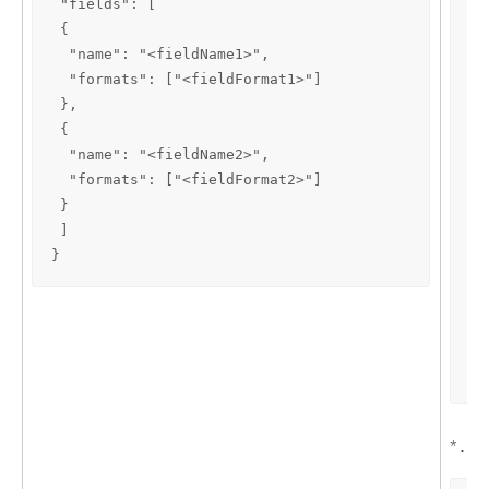
 "fields": [

 "
 {

 {

  "name": "<fieldName1>",

  
  "formats": ["<fieldFormat1>"]

  
 },

 }
 {

 {

  "name": "<fieldName2>",

  
  "formats": ["<fieldFormat2>"]

  
 }

 }
 ]

 {

}
  
  
 }

 ]

}
*
.ts