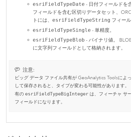
esriFieldTypeDate
- 日付フィールドを含
フィールドを含む区切りデータセット、ORC デー
トには、
esriFieldTypeString
フィールド
esriFieldTypeSingle
- 単精度。
esriFieldTypeBlob
- バイナリ値。 BLO
に文字列フィールドとして格納されます。
注意:
ビッグ データ ファイル共有が
GeoAnalytics Tools
によって
して保存されると、タイプが変わる可能性があります。 たと
有の
esriFieldTypeBigInteger
は、フィーチャ サー
フィールドになります。