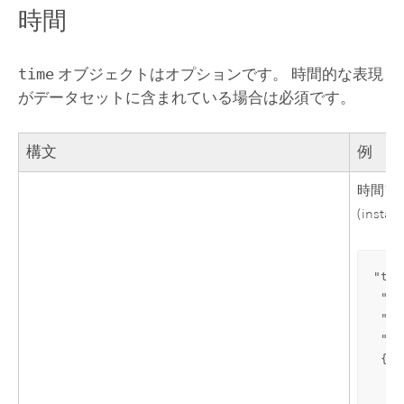
時間
time
オブジェクトはオプションです。 時間的な表現
がデータセットに含まれている場合は必須です。
構文
例
時間フ
(inst
"tim
 "ti
 "ti
 "fi
 {

  "n
  "f