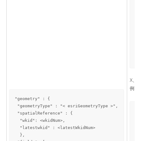
  
  
 }
 {

  
  
 }

 ]

}
X、
例:
"geometry" : {

 "geometryType" : "< esriGeometryType >",

"g
 "spatialReference" : {

 "
  "wkid": <wkidNum>,

 "
  "latestwkid" : <latestWkidNum>

  
  },

 }