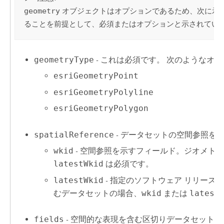
geometry
オブジェクトはオプションであるため、次に示
ることを前提として、必須またはオプションと示されてい
geometryType
- これは必須です。 次のようなオ
esriGeometryPoint
esriGeometryPolyline
esriGeometryPolygon
spatialReference
- データセットの空間参照を
wkid
- 空間参照を示すフィールド。ジオメト
latestWkid
は必須です。
latestWkid
- 指定のソフトウェア リリー
むデータセットの場合、
wkid
または
latest
fields
- 空間的な表現を含む区切りデータセット