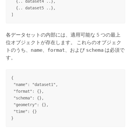
  {.. dataset4 ..},

  {.. dataset5 ..},

]
各データセットの内部には、適用可能な 5 つの最上
位オブジェクトが存在します。 これらのオブジェク
トのうち、
name
、
format
、および
schema
は必須で
す。
{

 "name": "dataset1",

 "format": {},

 "schema": {},

 "geometry": {},

 "time": {}

}