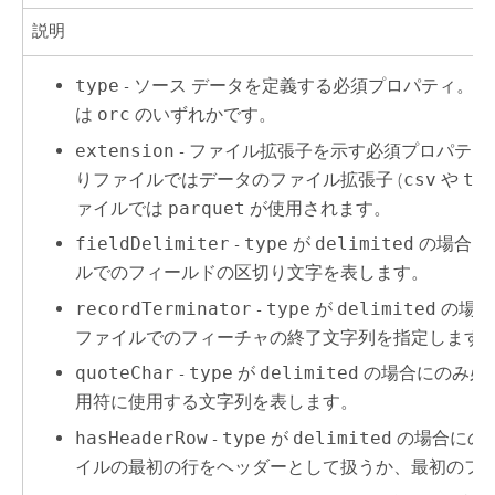
説明
type
- ソース データを定義する必須プロパティ。
d
は
orc
のいずれかです。
extension
- ファイル拡張子を示す必須プロパティ
りファイルではデータのファイル拡張子 (
csv
や
ts
ァイルでは
parquet
が使用されます。
fieldDelimiter
-
type
が
delimited
の場合は
ルでのフィールドの区切り文字を表します。
recordTerminator
-
type
が
delimited
の場合
ファイルでのフィーチャの終了文字列を指定します
quoteChar
-
type
が
delimited
の場合にのみ必
用符に使用する文字列を表します。
hasHeaderRow
-
type
が
delimited
の場合にの
イルの最初の行をヘッダーとして扱うか、最初のフ