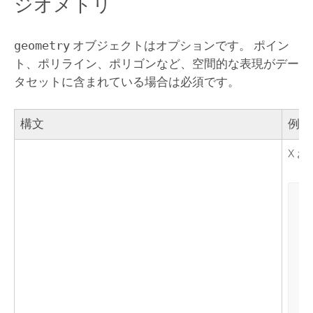
ジオメトリ
geometry
オブジェクトはオプションです。 ポイン
ト、ポリライン、ポリゴンなど、空間的な表現がデー
タセットに含まれている場合は必須です。
構文
例
X 
"g
 "
 "
  
 }
 "
 {
