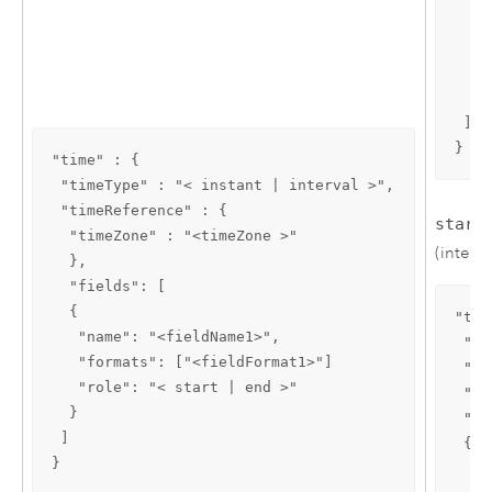
   "
   "
   ]

  }

 ]

}
"time" : {

 "timeType" : "< instant | interval >",

 "timeReference" : {

start
  "timeZone" : "<timeZone >"

(inte
  },

  "fields": [

  {

"tim
   "name": "<fieldName1>",

 "ti
   "formats": ["<fieldFormat1>"]

 "ti
   "role": "< start | end >"

 "dr
  }

 "fi
 ]

 {

}
  "n