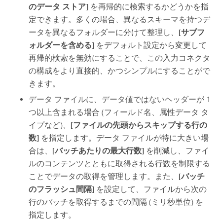
のデータ ストア]
を再帰的に検索するかどうかを指
定できます。多くの場合、異なるスキーマを持つデ
ータを異なるフォルダーに分けて整理し、
[サブフ
ォルダーを含める]
をデフォルト設定から変更して
再帰的検索を無効にすることで、この入力コネクタ
の構成をより直接的、かつシンプルにすることがで
きます。
データ ファイルに、データ値ではないヘッダーが 1
つ以上含まれる場合 (フィールド名、属性データ タ
イプなど)、
[ファイルの先頭からスキップする行の
数]
を指定します。データ ファイルが特に大きい場
合は、
[バッチあたりの最大行数]
を削減し、ファイ
ルのコンテンツとともに取得される行数を制限する
ことでデータの取得を管理します。また、
[バッチ
のフラッシュ間隔]
を設定して、ファイルから次の
行のバッチを取得するまでの間隔 (ミリ秒単位) を
指定します。