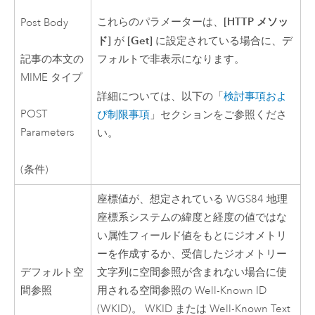
[HTTP メソッ
これらのパラメーターは、
Post Body
ド]
[Get]
が
に設定されている場合に、デ
記事の本文の
フォルトで非表示になります。
MIME タイプ
詳細については、以下の「
検討事項およ
POST
び制限事項
」セクションをご参照くださ
Parameters
い。
(条件)
座標値が、想定されている WGS84 地理
座標系システムの緯度と経度の値ではな
い属性フィールド値をもとにジオメトリ
ーを作成するか、受信したジオメトリー
デフォルト空
文字列に空間参照が含まれない場合に使
間参照
用される空間参照の Well-Known ID
(WKID)。 WKID または Well-Known Text