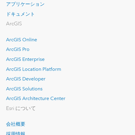
アプリケーション
ドキュメント
ArcGIS
ArcGIS Online
ArcGIS Pro
ArcGIS Enterprise
ArcGIS Location Platform
ArcGIS Developer
ArcGIS Solutions
ArcGIS Architecture Center
Esri について
会社概要
採用情報