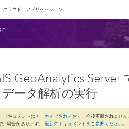
クラウド
アプリケーション
er
IS GeoAnalytics Serv
 データ解析の実行
9.1 ドキュメントは
アーカイブされており
、今後更新されません
古い場合があります。
最新のドキュメントをご参照ください
。