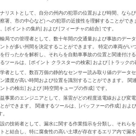
ナリストとして、自分の州内の犯罪の位置および時間、ならびに
察署、市の中心など) への犯罪の近接性を理解することができ
、[ポイントの集約] および [フィーチャの結合] です。
輸局での管理者として、数十年間の交通量および事故のデータ
ントが多い州間を決定することができます。 特定の車両がい
を行ったかを解析し、それらを自動車事故の位置と関連付ける
るツールは、[ポイント クラスターの検索] および [トラックの
学者として、数百万個の静的なセンサー読み取り値のデータセ
ン濃度が高い時間および位置を識別することができます。 関連
ントの検出] および [時空間キューブの作成] です。
益事業のエンジニアとして、落雷がどの程度送電線および変電
とができます。 関連するツールは、[バッファーの作成] および
です。
設の技術者として、漏水に関する作業指示を分類し、それらを
トと結合し、特に腐食性の高い土壌が存在するエリア内で漏水