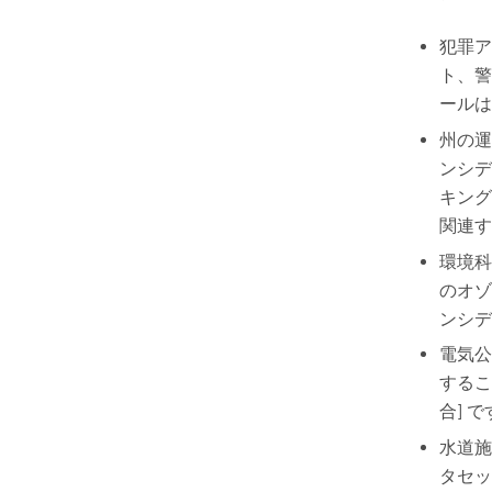
犯罪ア
ト、警
ールは
州の運
ンシデ
キング
関連す
環境科
のオゾ
ンシデ
電気公
するこ
合] 
水道施
タセッ