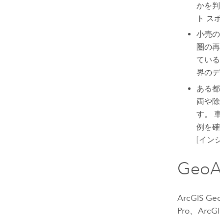
かを判
ト ス
小売の
圏の再
ている
界のデ
ある都
両や除
す。 
例を確
[イン
GeoAn
ArcGIS Geo
Pro
、
ArcGI