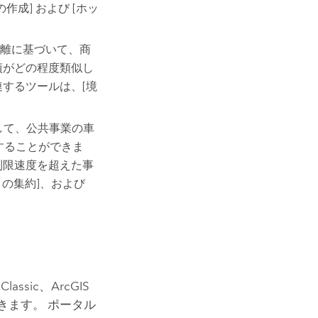
成] および [ホッ
離に基づいて、商
績がどの程度類似し
するツールは、[境
して、公共事業の車
することができま
制限速度を超えた事
トの集約]、および
Classic
、
ArcGIS
きます。 ポータル