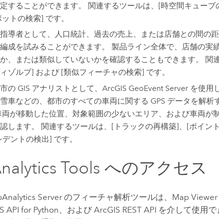
定することができます。 関連するツールは、[時空間キューブの作
ポットの検索] です。
指導者として、人口統計、過去の売上、または店舗との間の距
編成を試みることができます。 製品ライン全体で、店舗の実
か、または類似していないかを確認することもできます。 関連
ィゾルブ] および [類似フィーチャの検索] です。
市の GIS アナリストとして、
ArcGIS GeoEvent Server
を使用
雪車などの、都市のすべての車両に関する GPS データを解析
車両が移動した位置、対象範囲の少ないエリア、および車両が
認します。 関連するツールは、[トラックの再構築]、[ポイン
シデントの検出] です。
alytics Tools
へのアクセス
Analytics Server
のフィーチャ解析ツールは、
Map Viewer 
S API for Python
、および
ArcGIS REST API
を介して使用で