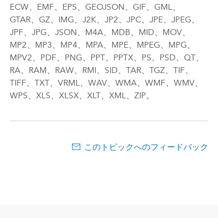
ECW、EMF、EPS、GEOJSON、GIF、GML、
GTAR、GZ、IMG、J2K、JP2、JPC、JPE、JPEG、
JPF、JPG、JSON、M4A、MDB、MID、MOV、
MP2、MP3、MP4、MPA、MPE、MPEG、MPG、
MPV2、PDF、PNG、PPT、PPTX、PS、PSD、QT、
RA、RAM、RAW、RMI、SID、TAR、TGZ、TIF、
TIFF、TXT、VRML、WAV、WMA、WMF、WMV、
WPS、XLS、XLSX、XLT、XML、ZIP。
このトピックへのフィードバック