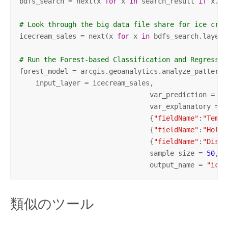
bdfs_search = next(x 
for
 x 
in
 search_result 
if
 x.ti
# Look through the big data file share for ice crea
icecream_sales = next(x 
for
 x 
in
 bdfs_search.layers
# Run the Forest-based Classification and Regressio
forest_model = arcgis.geoanalytics.analyze_patterns
    input_layer = icecream_sales, 

				var_prediction = {
"
				var_explanatory = [
				{
"fieldName"
:
"Tempe
				{
"fieldName"
:
"Holid
				{
"fieldName"
:
"Dista
				sample_size = 
50
,

				output_name = 
"ice_
類似のツール