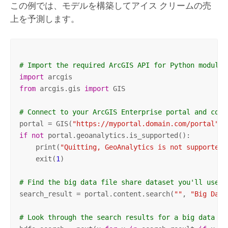
この例では、モデルを構築してアイス クリームの売
上を予測します。
# Import the required ArcGIS API for Python modules
import
from
 arcgis.gis 
import
 GIS

# Connect to your ArcGIS Enterprise portal and conf
portal = GIS(
"https://myportal.domain.com/portal"
, 
if
not
 portal.geoanalytics.is_supported():

    print(
"Quitting, GeoAnalytics is not supported"
    exit(
1
)   

# Find the big data file share dataset you'll use f
search_result = portal.content.search(
""
, 
"Big Data
# Look through the search results for a big data fi