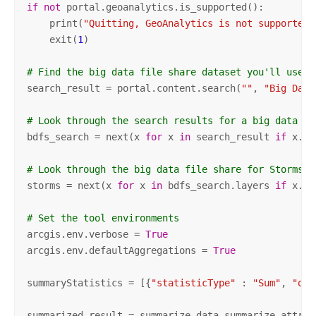
if
not
 portal.geoanalytics.is_supported():

    print(
"Quitting, GeoAnalytics is not supported"
    exit(
1
)   

# Find the big data file share dataset you'll use f
search_result = portal.content.search(
""
, 
"Big Data
# Look through the search results for a big data fi
bdfs_search = next(x 
for
 x 
in
 search_result 
if
 x.ti
# Look through the big data file share for Storms
storms = next(x 
for
 x 
in
 bdfs_search.layers 
if
 x.pr
# Set the tool environments
arcgis.env.verbose = 
True
arcgis.env.defaultAggregations = 
True
summaryStatistics = [{
"statisticType"
 : 
"Sum"
, 
"onS
summarized_result = summarize_data.summarize_attrib