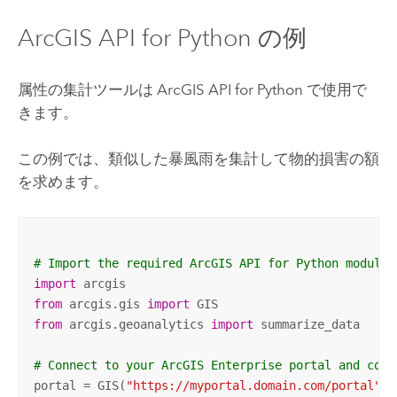
ArcGIS API for Python
の例
属性の集計ツールは
ArcGIS API for Python
で使用で
きます。
この例では、類似した暴風雨を集計して物的損害の額
を求めます。
# Import the required ArcGIS API for Python modules
import
from
 arcgis.gis 
import
from
 arcgis.geoanalytics 
import
 summarize_data

# Connect to your ArcGIS Enterprise portal and conf
portal = GIS(
"https://myportal.domain.com/portal"
, 