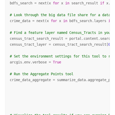
bdfs_search = next(x 
for
 x 
in
 search_result 
if
 x.ti
# Look through the big data file share for a datase
crime_data = next(x 
for
 x 
in
 bdfs_search.layers 
if
 
# Find a feature layer named Census_Tracts in your 
census_tract_search_result = portal.content.search(
census_tract_layer = census_tract_search_result[
0
].
# Set the environment settings for this tool to run
arcgis.env.verbose = 
True
# Run the Aggregate Points tool
crime_data_aggregate = summarize_data.aggregate_poi
                                                   
                                                   
                                                   