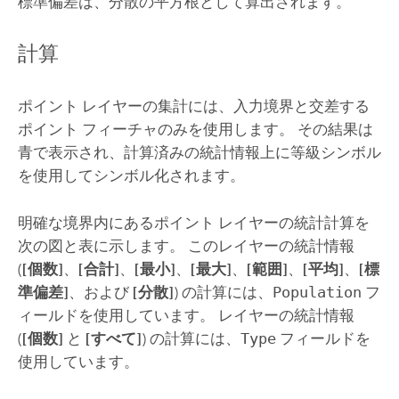
標準偏差は、分散の平方根として算出されます。
計算
ポイント レイヤーの集計には、入力境界と交差する
ポイント フィーチャのみを使用します。 その結果は
青で表示され、計算済みの統計情報上に等級シンボル
を使用してシンボル化されます。
明確な境界内にあるポイント レイヤーの統計計算を
次の図と表に示します。 このレイヤーの統計情報
(
[個数]
、
[合計]
、
[最小]
、
[最大]
、
[範囲]
、
[平均]
、
[標
準偏差]
、および
[分散]
) の計算には、
Population
フ
ィールドを使用しています。 レイヤーの統計情報
(
[個数]
と
[すべて]
) の計算には、
Type
フィールドを
使用しています。