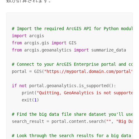
数が計算されます。
# Import the required ArcGIS API for Python modules
import
from
 arcgis.gis 
import
from
 arcgis.geoanalytics 
import
 summarize_data

# Connect to your ArcGIS Enterprise portal and conf
portal = GIS(
"https://myportal.domain.com/portal"
, 
if
not
 portal.geoanalytics.is_supported():

    print(
"Quitting, GeoAnalytics is not supported"
    exit(
1
)   

# Find the big data file share dataset you'll use f
search_result = portal.content.search(
""
, 
"Big Data
# Look through the search results for a big data fi