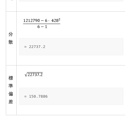
分
散
= 22737.2
標
準
偏
= 150.7886
差