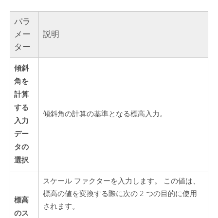
パラ
メー
説明
ター
傾斜
角を
計算
する
傾斜角の計算の基準となる標高入力。
入力
デー
タの
選択
スケール ファクターを入力します。 この値は、
標高の値を変換する際に次の 2 つの目的に使用
標高
されます。
のス