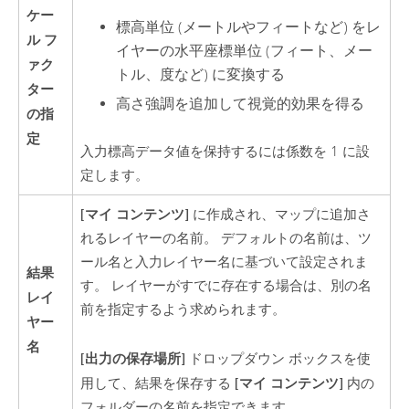
ケー
標高単位 (メートルやフィートなど) をレ
ル フ
イヤーの水平座標単位 (フィート、メー
ァク
トル、度など) に変換する
ター
高さ強調を追加して視覚的効果を得る
の指
定
入力標高データ値を保持するには係数を 1 に設
定します。
[マイ コンテンツ]
に作成され、マップに追加さ
れるレイヤーの名前。 デフォルトの名前は、ツ
ール名と入力レイヤー名に基づいて設定されま
結果
す。 レイヤーがすでに存在する場合は、別の名
レイ
前を指定するよう求められます。
ヤー
名
[出力の保存場所]
ドロップダウン ボックスを使
[マイ コンテンツ]
用して、結果を保存する
内の
フォルダーの名前を指定できます。