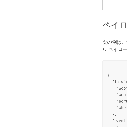
ペイ
次の例は、
ル ペイロ
{

  "info":
    "web
    "web
    "por
    "whe
  },

  "events