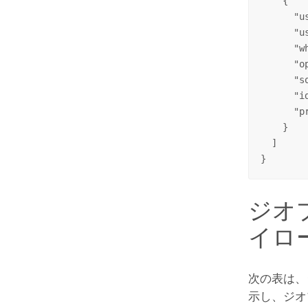
    {

      "u
      "u
      "w
      "o
      "s
      "i
      "p
    }

  ]

}
ジオプ
イロ
次の表は、
示し、ジオ