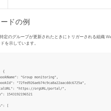
ロードの例
特定のグループが更新されたときにトリガーされる組織 Web
ードを示しています。
 {

hookName": "Group monitoring",

hookId": "72fed926aeb74c9ca8a22aacddc6725a",

talURL": "https://orgURL/portal/",

n": 1543192196521

": [
