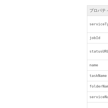
プロパテ
serviceT
jobId
statusUR
name
taskName
folderNa
serviceN