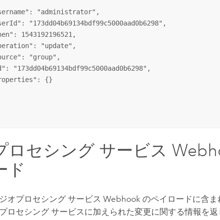
sername": "administrator",

serId": "173dd04b69134bdf99c5000aad0b6298",

hen": 1543192196521,

peration": "update",

ource": "group",

d": "173dd04b69134bdf99c5000aad0b6298",

roperties": {}

ロセシング サービス Webho
ード
ジオプロセシング サービス Webhook のペイロードに含
プロセシング サービスに加えられた変更に関する情報を返