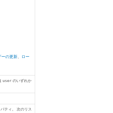
ザーの更新
、
ロー
は
user
のいずれか
パティ。 次のリス