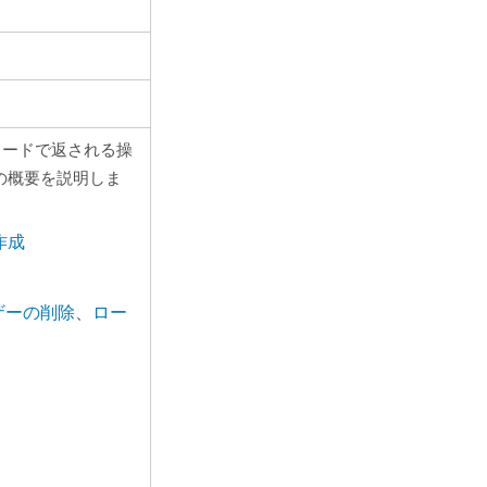
ロードで返される操
 操作の概要を説明しま
作成
ザーの削除
、
ロー