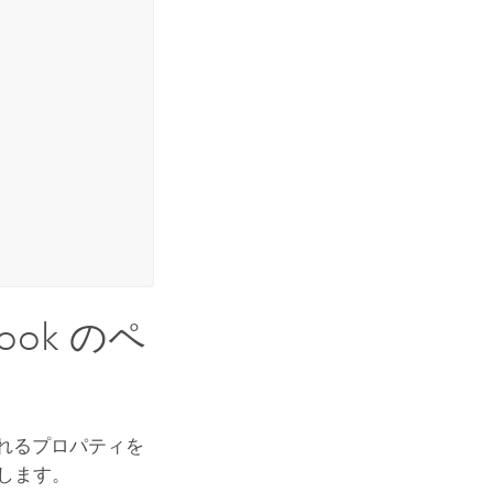
ok のペ
まれるプロパティを
します。