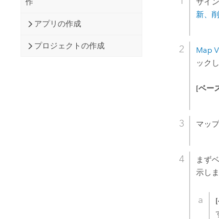
サイン
作
新、
アプリの作成
プロジェクトの作成
Map V
ック
[ベー
マッ
まず
示し