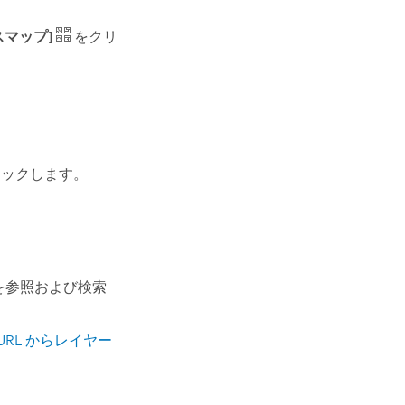
スマップ]
をクリ
ックします。
を参照および検索
URL からレイヤー