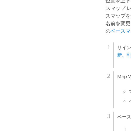
位置を上下
スマップ 
スマップを
名前を変更
の
ベースマ
サイン
新、
Map V
ベー