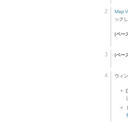
Map V
ック
[ベー
[ベー
ウィ