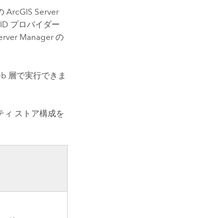
の
ArcGIS Server
D プロバイダー
r Manager の
b 層で実行できま
ィ ストア構成を