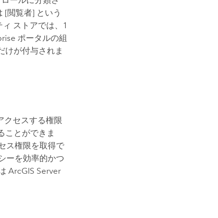
[閲覧者] という
ィ ストアでは、1
rise
ポータルの組
ルだけが付与されま
アクセスする権限
てることができま
セス権限を取得で
シーを効率的かつ
限は
ArcGIS Server