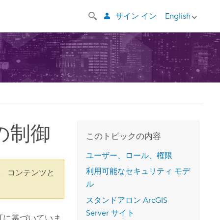
サイン イン
English
スの制御
このトピックの内容
ユーザー、ロール、権限
利用可能なセキュリティ モデ
。 コンテンツと
ル
スタンドアロン
ArcGIS
Server
サイト
可に基づいていま