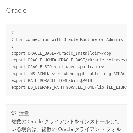
Oracle
#

# For connection with Oracle Runtime or Administrato
#

export ORACLE_BASE=<Oracle_Installdir>/app

export ORACLE_HOME=$ORACLE_BASE/<Oracle_release>/pr
export ORACLE_SID=<set when applicable>

export TNS_ADMIN=<set when applicable. e.g.$ORACLE_H
export PATH=$ORACLE_HOME/bin:$PATH

export LD_LIBRARY_PATH=$ORACLE_HOME/lib:$LD_LIBRARY
注意:
複数の
Oracle
クライアントをインストールして
いる場合は、複数の
Oracle
クライアント フォル