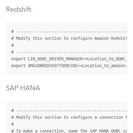
Redshift
# -------------------------------------------------
# Modify this section to configure Amazon Redshift O
# 

# -------------------------------------------------
export LIB_ODBC_DRIVER_MANAGER=<Location_to_ODBC_dr
export AMAZONREDSHIFTODBCINI=<Location_to_amazon.re
SAP HANA
# -------------------------------------------------
# Modify this section to configure a connection to S
#

# To make a connection, name the SAP HANA ODBC conf