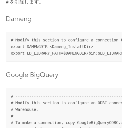
#
を削除します。
Dameng
# Modify this section to configure a connection to D
export DAMENGDIR=<Dameng_InstallDir> 

export LD_LIBRARY_PATH=$DAMENGDIR/bin:$LD_LIBRARY_P
Google BigQuery
# -------------------------------------------------
# Modify this section to configure an ODBC connecti
# Warehouse.

#

# To make a connection, copy GoogleBigQueryODBC.did