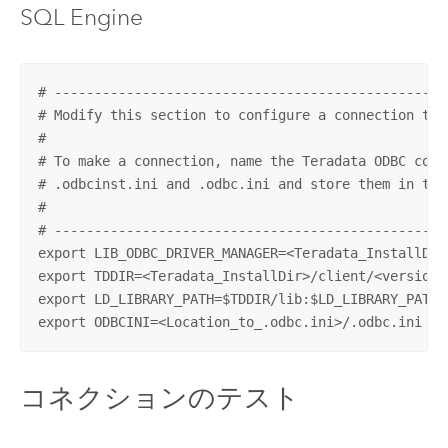
SQL Engine
# -------------------------------------------------
# Modify this section to configure a connection to T
#

# To make a connection, name the Teradata ODBC confi
# .odbcinst.ini and .odbc.ini and store them in the
#

# -------------------------------------------------
export LIB_ODBC_DRIVER_MANAGER=<Teradata_InstallDir
export TDDIR=<Teradata_InstallDir>/client/<version>/
export LD_LIBRARY_PATH=$TDDIR/lib:$LD_LIBRARY_PATH

export ODBCINI=<Location_to_.odbc.ini>/.odbc.ini
コネクションのテスト