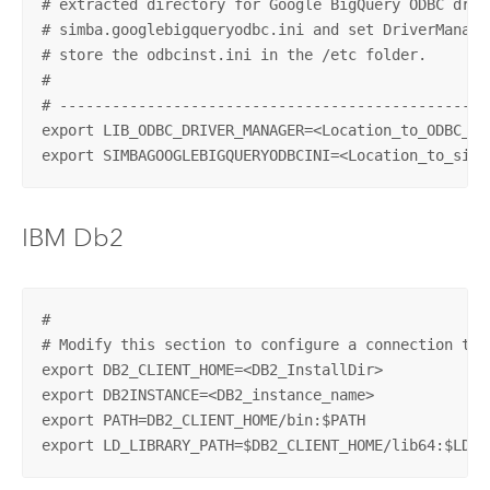
# extracted directory for Google BigQuery ODBC drive
# simba.googlebigqueryodbc.ini and set DriverManage
# store the odbcinst.ini in the /etc folder. 

#

# -------------------------------------------------
export LIB_ODBC_DRIVER_MANAGER=<Location_to_ODBC_dr
export SIMBAGOOGLEBIGQUERYODBCINI=<Location_to_simb
IBM Db2
#

# Modify this section to configure a connection to D
export DB2_CLIENT_HOME=<DB2_InstallDir>

export DB2INSTANCE=<DB2_instance_name>

export PATH=DB2_CLIENT_HOME/bin:$PATH

export LD_LIBRARY_PATH=$DB2_CLIENT_HOME/lib64:$LD_L