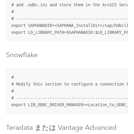
# and .odbc.ini and store them in the ArcGIS Server
#

# -------------------------------------------------
export SAPHANADIR=<SAPHANA_InstallDir>/sap/hdbclient
export LD_LIBRARY_PATH=$SAPHANADIR:$LD_LIBRARY_PATH
Snowflake
#

# Modify this section to configure a connection to 
# 

# -------------------------------------------------
export LIB_ODBC_DRIVER_MANAGER=<Location_to_ODBC_dr
Teradata
または
Vantage Advanced