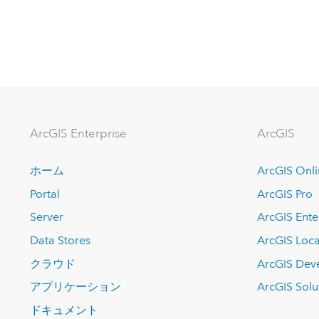
ArcGIS Enterprise
ArcGIS
ホーム
ArcGIS Onl
Portal
ArcGIS Pro
Server
ArcGIS Ente
Data Stores
ArcGIS Loca
クラウド
ArcGIS Dev
アプリケーション
ArcGIS Solu
ドキュメント