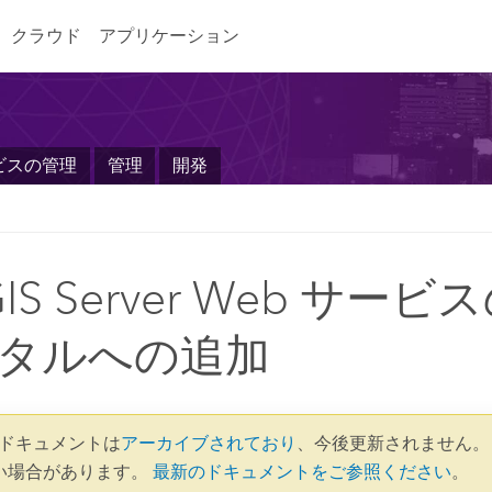
クラウド
アプリケーション
ビスの管理
管理
開発
GIS Server Web サービスの 
タルへの追加
.2 ドキュメントは
アーカイブされており
、今後更新されません。
い場合があります。
最新のドキュメントをご参照ください
。