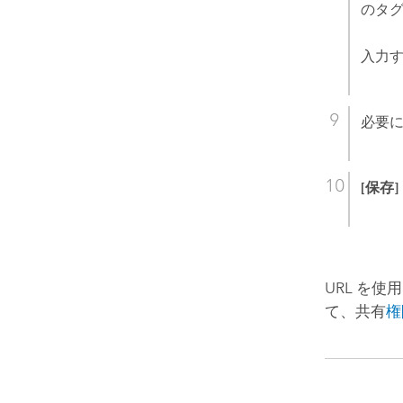
のタグ
入力
必要
[保存]
URL を
て、共有
権