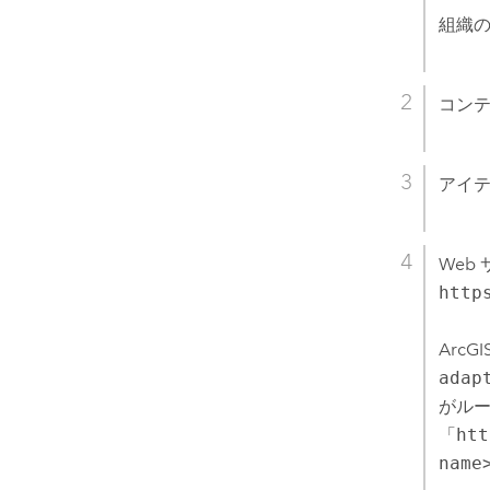
組織
コンテ
アイテ
Web 
http
ArcGIS
adap
がルー
「
htt
name