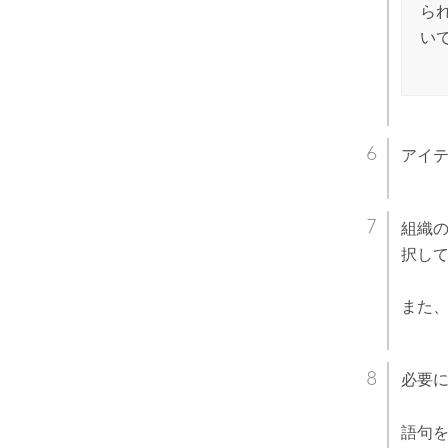
ら
い
アイ
組織
択し
また
必要
語句を