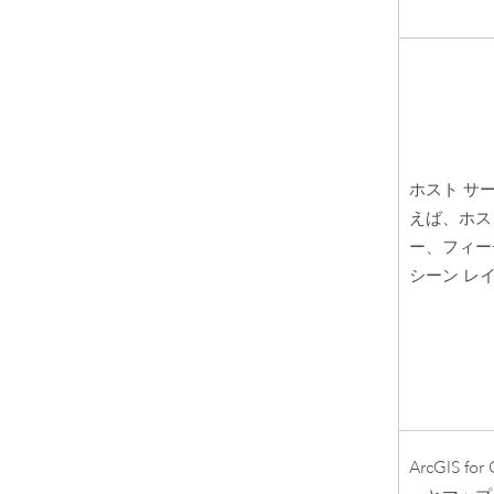
ホスト サ
えば、ホス
ー、フィー
シーン レイ
ArcGIS for 