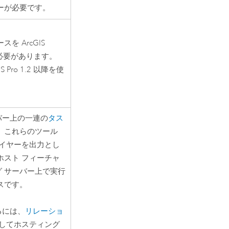
ーが必要です。
ースを
ArcGIS
必要があります。
S Pro
1.2 以降を使
バー上の一連の
タス
 これらのツール
レイヤーを出力とし
ホスト フィーチャ
 サーバー上で実行
スです。
るには、
リレーショ
してホスティング