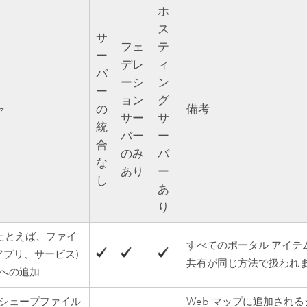
ホ
ス
サ
フェ
テ
ー
デレ
ィ
バ
ーシ
ン
ー
ョン
グ
ャ
の
備考
サー
サ
統
バー
ー
合
のみ
バ
な
あり
ー
し
あ
り
(たとえば、ファイ
すべてのポータル アイテ
アプリ、サービス)
共有が同じ方法で扱われ
への追加
シェープファイル
Web マップに追加される