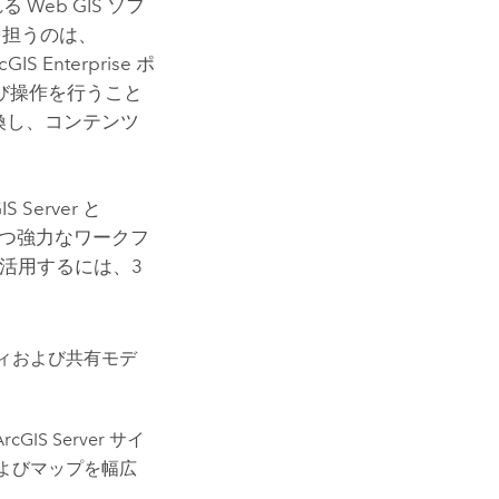
 Web GIS ソフ
を担うのは、
cGIS Enterprise
ポ
び操作を行うこと
換し、コンテンツ
IS Server
と
つ強力なワークフ
活用するには、3
ィおよび共有モデ
ArcGIS Server
サイ
およびマップを幅広