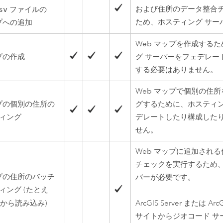
および住所のデータ整合
sv
ファイルの
ため、ホスティング サー
ップへの追加
Web マップを作成する
プの作成
グ サーバーをフェデレー
する必要はありません。
Web マップで個別の住
ップの個別の住所の
グするために、ホスティン
ィング
デレートしたり構成した
せん。
Web マップに追加され
チェックを実行するため、
ップの住所のバッチ
バーが必要です。
ィング (たとえ
から読み込み)
ArcGIS Server
または
Arc
サイトからジオコード サ