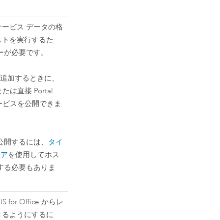
ービス データの格
ストを実行するた
ーが必要です。
に追加するときに、
は直接 Portal
ト サービスを公開できま
公開するには、
タイ
トア
を使用してホス
する必要もありま
IS for Office
からレ
きるようにするに