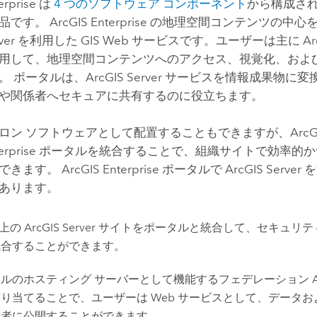
erprise
は
4 つのソフトウェア コンポーネント
から構成される
製品です。
ArcGIS Enterprise
の地理空間コンテンツの中心
ver
を利用した GIS Web サービスです。ユーザーは主に
Ar
用して、地理空間コンテンツへのアクセス、視覚化、およ
。 ポータルは、
ArcGIS Server
サービスを情報成果物に変
や関係者へセキュアに共有するのに役立ちます。
ロン ソフトウェアとして配置することもできますが、
ArcG
erprise
ポータルを統合することで、組織サイトで効率的か
現できます。
ArcGIS Enterprise
ポータルで
ArcGIS Server
を
あります。
以上の
ArcGIS Server
サイトをポータルと統合して、セキュリテ
統合することができます。
タルのホスティング サーバーとして機能するフェデレーション
り当てることで、ユーザーは Web サービスとして、データ
用者に公開することができます。