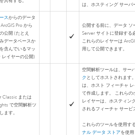
を共有する。
は、ホスティング サーバ
ース
からのデータ
る
ArcGIS Pro
から
公開する前に、データ ソ
の公開 (たとえ
Server
サイトに登録する
みデータベースか
これらのレイヤーは
ArcGI
を含んでいるマッ
用して公開できます。
ジ レイヤーの公開)
空間解析ツールは、サー
ク
としてホストされます。
は、ホスト フィーチャ 
て作成します。 これらの
 Classic
または
レイヤーは、ホスティング
ghts
で空間解析ツ
されるフィーチャ サービ
します。
これらのツールを使用す
ナル データ ストア
を使用