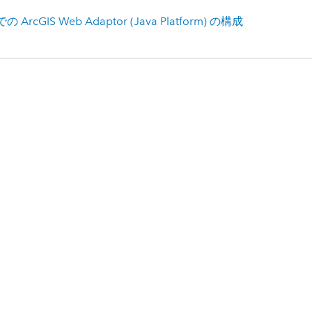
x での
ArcGIS Web Adaptor
(Java Platform) の構成