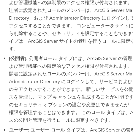
よび管理機能への無制限のアクセス権限が付与されます。 
理者に設定されたロールのメンバーは、
ArcGIS Server
Man
Directory、および Administrator Directory にロ
アクセスすることができます。 コンピューターをサイト
ら削除することや、セキュリティを設定することもできます
イプは、
ArcGIS Server
サイトの管理を行うロールに限定
す。
[公開者]
: 公開者ロール タイプには、
ArcGIS Server
の管理
よび管理機能への限定的なアクセス権限が付与されます。 
開者に設定されたロールのメンバーは、
ArcGIS Server
Ma
Administrator Directory にログインして、サービス
のみアクセスすることができます。 新しいサービスを公
スを管理し、マップ キャッシュを生成することが可能で
のセキュリティ オプションの設定や変更はできませんが
権限を管理することはできます。 このロール タイプは、ArcG
スの公開と管理を行うロールに限定すべきです。
ユーザー
: ユーザー ロール タイプは、
ArcGIS Server
の管