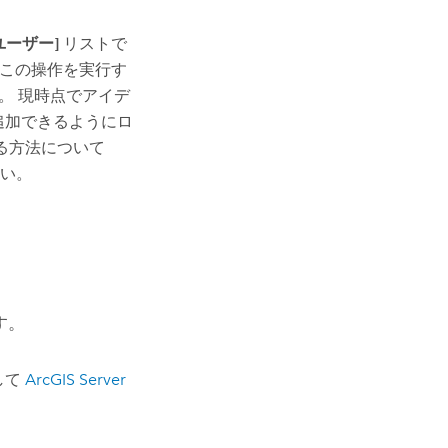
ユーザー]
リストで
 この操作を実行す
。 現時点でアイデ
追加できるようにロ
る方法について
さい。
す。
して
ArcGIS Server