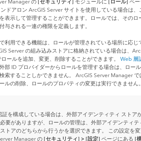
ver
Manager の
[セキュリティ]
モジュールに
[ロール]
ペー
タンドアロン
ArcGIS Server
サイトを使用している場合は、
を表示して管理することができます。ロールでは、そのロ
付与される一連の権限を定義します。
で利用できる機能は、ロールが管理されている場所に応じて
GIS Server
の組み込みストアに格納されている場合は、ArcGIS 
er でロールを追加、変更、削除することができます。
Web 
外部 ID プロバイダーからロールを管理する場合は、ロー
索することしかできません。 ArcGIS Server Manage
ールの削除、ロールのプロパティの変更は実行できません
層認証を構成している場合は、外部アイデンティティ ストア
必要がありますが、ロールの管理は、外部アイデンティテ
ストアのどちらから行うかを選択できます。 この設定を変
Server Manager の
[セキュリティ]
>
[設定]
ページにある
[