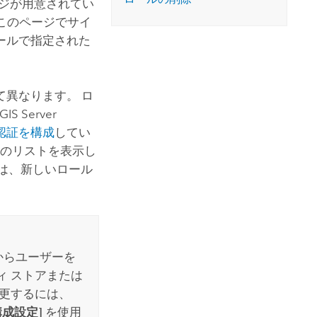
ジが用意されてい
このページでサイ
ールで指定された
異なります。 ロ
Server
層認証を構成
してい
ルのリストを表示し
r では、新しいロール
。
からユーザーを
ィ ストアまたは
更するには、
構成設定]
を使用