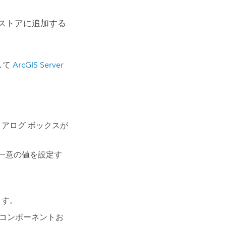
 ストアに追加する
して
ArcGIS Server
アログ ボックスが
。
る一意の値を設定す
ます。
コンポーネントお