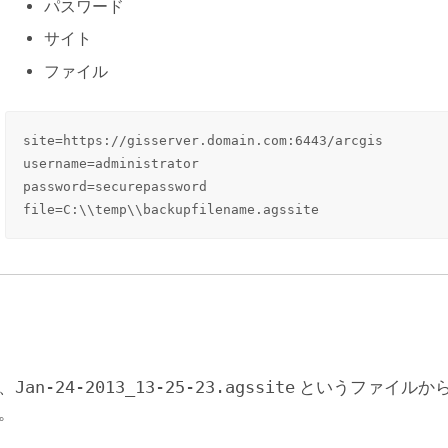
パスワード
サイト
ファイル
site=https://gisserver.domain.com:6443/arcgis

username=administrator

password=securepassword

file=C:\\temp\\backupfilename.agssite
、
Jan-24-2013_13-25-23.agssite
というファイルか
。