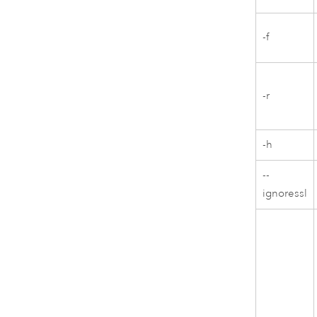
-f
-r
-h
--
ignoressl