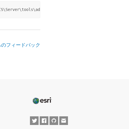
IS\Server\tools\admin\restore.py" -u admin -p admin -s h
へのフィードバック