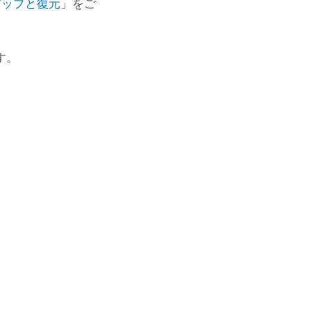
アップと復元
」をご
す。