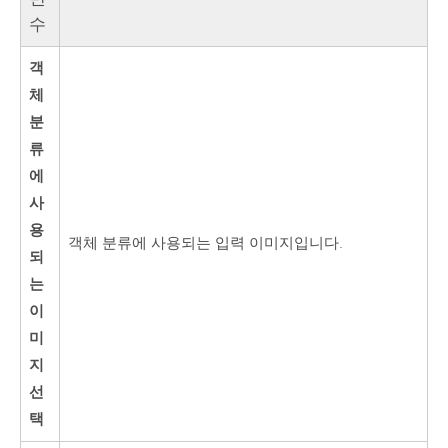
수
객
체
분
류
에
사
용
객체 분류에 사용되는 입력 이미지입니다.
되
는
이
미
지
선
택