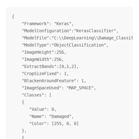
{

    "Framework": "Keras",

    "ModelConfiguration":"KerasClassifier",

    "ModelFile":"C:\\DeepLearning\\Damage_Classifica
    "ModelType":"ObjectClassification",

    "ImageHeight":256,

    "ImageWidth":256,

    "ExtractBands":[0,1,2],

    "CropSizeFixed": 1,

    "BlackenAroundFeature": 1,

    "ImageSpaceUsed": "MAP_SPACE", 

    "Classes": [

    {

       "Value": 0,

       "Name": "Damaged",

       "Color": [255, 0, 0]

    },

    {
