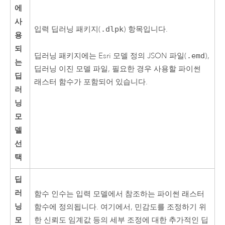
에
사
입력 딥러닝 패키지(
.dlpk
) 항목입니다.
용
되
딥러닝 패키지에는 Esri 모델 정의 JSON 파일(
.emd
),
는
딥러닝 이진 모델 파일, 필요한 경우 사용할 파이썬
딥
래스터 함수가 포함되어 있습니다.
러
닝
모
델
선
택
딥
러
함수 인수는 입력 모델에서 참조하는 파이썬 래스터
닝
함수에 정의됩니다. 여기에서, 민감도를 조정하기 위
모
한 신뢰도 임계값 등의 세부 조정에 대한 추가적인 딥