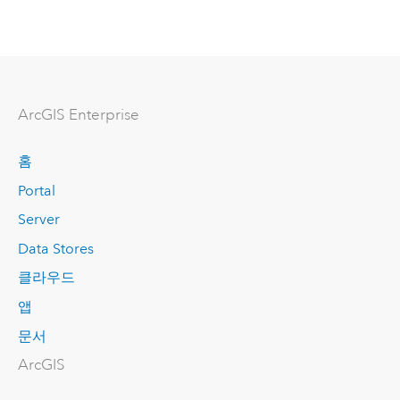
ArcGIS Enterprise
홈
Portal
Server
Data Stores
클라우드
앱
문서
ArcGIS