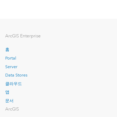
ArcGIS Enterprise
홈
Portal
Server
Data Stores
클라우드
앱
문서
ArcGIS