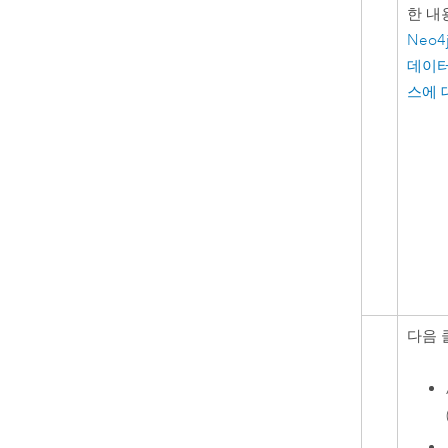
한 내
Neo4
데이터
스에 
다음 