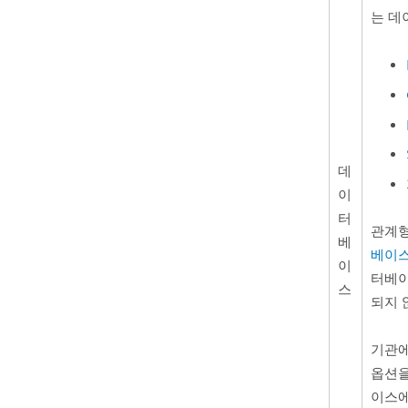
는 데
데
이
터
관계
베
베이
이
터베이
스
되지 
기관
옵션
이스에