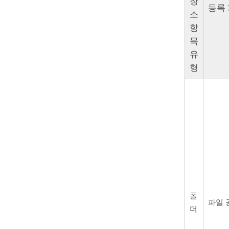
장
등록
소
항
목
유
형
폴
파일 
더