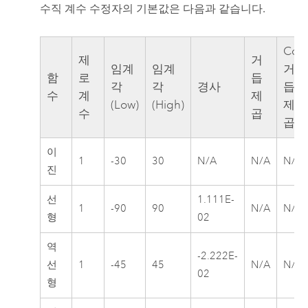
수직 계수 수정자의 기본값은 다음과 같습니다.
Cos
제
거
임계
임계
거
함
로
듭
각
각
경사
듭
수
계
제
(Low)
(High)
제
수
곱
곱
이
1
-30
30
N/A
N/A
N/A
진
선
1.111E-
1
-90
90
N/A
N/A
형
02
역
-2.222E-
선
1
-45
45
N/A
N/A
02
형