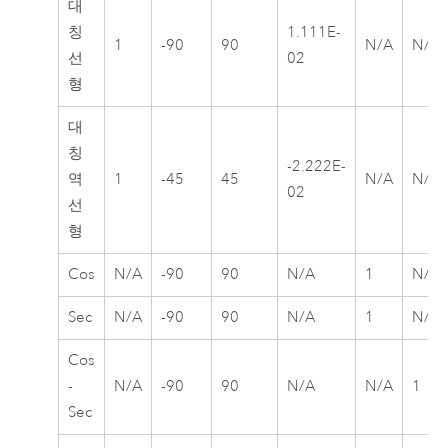
대
칭
1.111E-
1
-90
90
N/A
N/A
선
02
형
대
칭
-2.222E-
역
1
-45
45
N/A
N/A
02
선
형
Cos
N/A
-90
90
N/A
1
N/A
Sec
N/A
-90
90
N/A
1
N/A
Cos
-
N/A
-90
90
N/A
N/A
1
Sec