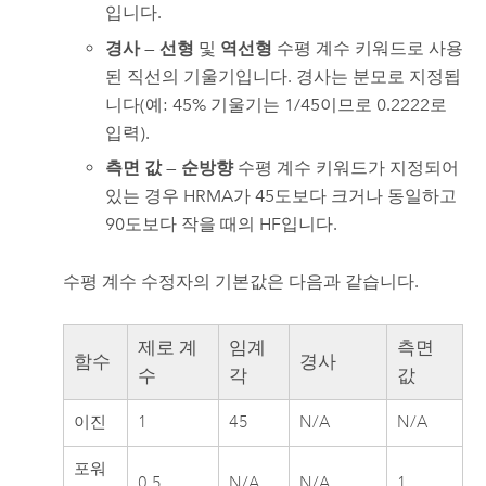
입니다.
경사
—
선형
및
역선형
수평 계수 키워드로 사용
된 직선의 기울기입니다. 경사는 분모로 지정됩
니다(예: 45% 기울기는 1/45이므로 0.2222로
입력).
측면 값
—
순방향
수평 계수 키워드가 지정되어
있는 경우 HRMA가 45도보다 크거나 동일하고
90도보다 작을 때의 HF입니다.
수평 계수 수정자의 기본값은 다음과 같습니다.
제로 계
임계
측면
함수
경사
수
각
값
이진
1
45
N/A
N/A
포워
0.5
N/A
N/A
1