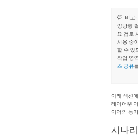
비고:
양방향 
요 검토
사용 중
할 수 있
작업 영역
츠 공유
아래 섹션에
레이어뿐 
이어의 동기
시나리