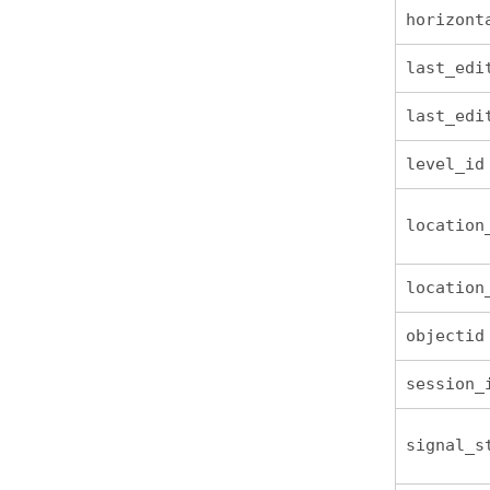
horizont
last_edi
last_edi
level_id
location
location
objectid
session_
signal_s