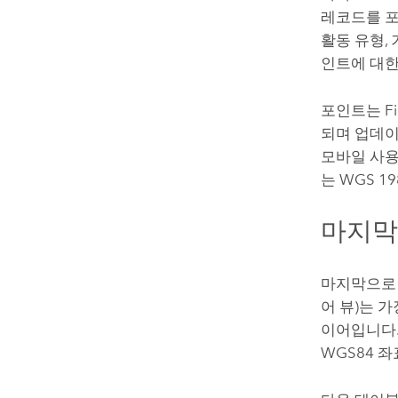
레코드를 포
활동 유형,
인트에 대한
포인트는
F
되며 업데이
모바일 사용
는 WGS 198
마지막
마지막으로 
어 뷰)는 
이어입니다.
WGS84 