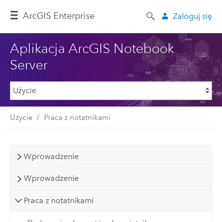
ArcGIS Enterprise
Zaloguj się
Aplikacja ArcGIS Notebook
Server
Użycie
Praca z notatnikami
Wprowadzenie
Wprowadzenie
Praca z notatnikami