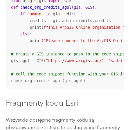
from
 arcgis.gis 
import
def
check_org_credits_agol
(gis: GIS)
:
if
"admin"
in
 gis.__dict__:

        credits = gis.admin.credits.credits

        print(f
"This ArcGIS Online organization has
else
:

        print(
"Please connect to the ArcGIS Online 
# create a GIS instance to pass to the code snippet
gis_agol = GIS(
"https://www.arcgis.com/"
, 
"<admin_u
# call the code snippet function with your GIS inst
check_org_credits_agol(gis_agol)
Fragmenty kodu
Esri
Wszystkie dostępne fragmenty kodu są
obsługiwane przez
Esri
. Te obsługiwane fragmenty