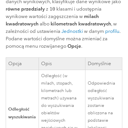
danych wynikowych, klasyfikuje dane wynikowe jako
równe przedziały
z
10
klasami i udostępnia
wynikowe wartości zagęszczenia w
milach
kwadratowych
albo
kilometrach kwadratowych
, w
zależności od ustawienia
Jednostki
w danym
profilu
.
Podane wartości domyślne można zmieniać za
pomocą menu rozwijanego
Opcje
.
Opcja
Opis
Domyślnie
Odległość (w
milach, stopach,
Odpowiednia
kilometrach lub
odległość
metrach) używana
wyszukiwania
do wyszukiwania
zostanie
Odległość
obiektów
obliczona na
wyszukiwania
wejściowych
podstawie
znajdujących się w
lokalizacji