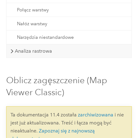
Połącz warstwy
Nałóż warstwy
Narzędzia niestandardowe
Analiza rastrowa
Oblicz zagęszczenie (Map
Viewer Classic)
Ta dokumentacja 11.4 została
zarchiwizowana
i nie
jest już aktualizowana. Treść i łącza mogą być
nieaktualne.
Zapoznaj się z najnowszą