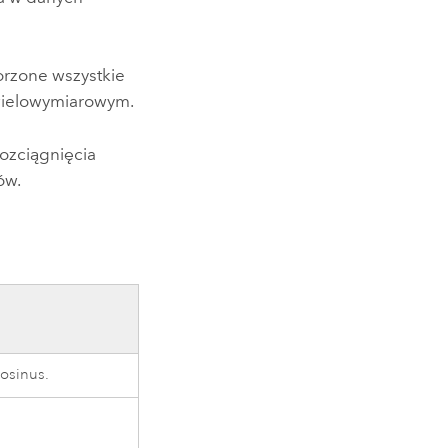
orzone wszystkie
 wielowymiarowym.
ozciągnięcia
ów.
cosinus.