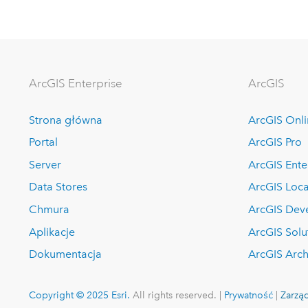
ArcGIS Enterprise
ArcGIS
Strona główna
ArcGIS Onl
Portal
ArcGIS Pro
Server
ArcGIS Ente
Data Stores
ArcGIS Loca
Chmura
ArcGIS Dev
Aplikacje
ArcGIS Solu
Dokumentacja
ArcGIS Arch
Copyright © 2025 Esri.
All rights reserved. |
Prywatność
|
Zarząd