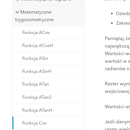
Matematyczne:
Dziedz
trygonometryczne
Zakres
Funkcja ACos
Pamiętaj, ż
Funkcja ACosH
największą
Wartości w
Funkcja ASin
wartość w 
radianów na
Funkcja ASinH
Raster wyn
Funkcja ATan
wejściowej
Funkcja ATan2
Wartości w
Funkcja ATanH
Jeśli dany
Funkcja Cos
raster wie