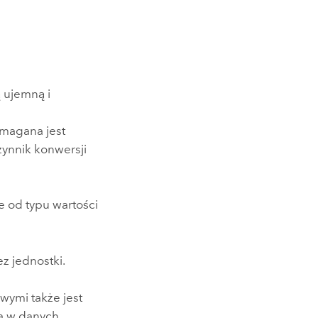
ą ujemną i
ymagana jest
zynnik konwersji
e od typu wartości
z jednostki.
wymi także jest
a w danych