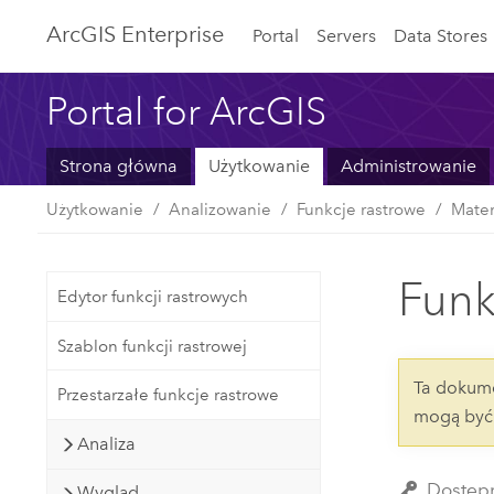
ArcGIS Enterprise
Portal
Servers
Data Stores
Portal for ArcGIS
Strona główna
Użytkowanie
Administrowanie
Użytkowanie
Analizowanie
Funkcje rastrowe
Mate
Funk
Edytor funkcji rastrowych
Szablon funkcji rastrowej
Ta dokume
Przestarzałe funkcje rastrowe
mogą być 
Analiza
Dostępn
Wygląd