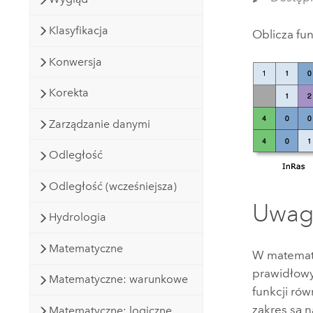
Klasyfikacja
Oblicza fun
Konwersja
Korekta
Zarządzanie danymi
Odległość
Odległość (wcześniejsza)
Uwag
Hydrologia
Matematyczne
W matematy
prawidłowy
Matematyczne: warunkowe
funkcji ró
zakres są 
Matematyczne: logiczne