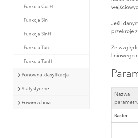
Funkcja CosH
wejściowyc
Funkcja Sin
Jeśli dany
przekroje 
Funkcja SinH
Ze względu
Funkcja Tan
liniowego 
Funkcja TanH
Param
Ponowna klasyfikacja
Statystyczne
Nazwa
parametr
Powierzchnia
Raster