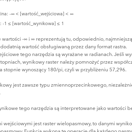
ina: -∞ < [wartość_wejściowa] < ∞
: -1 ≤ [wartość_wynikowa] ≤ 1
e wartości -∞ i ∞ reprezentują tu, odpowiednio, najmniejsz
 dodatnią wartość obsługiwaną przez dany format rastra.
ejściowe tego narzędzia są wyrażane w radianach. Jeśli w
stopniach, wynikowy raster należy pomnożyć przez współc
 stopnie wynoszący 180/pi, czyli w przybliżeniu 57,296.
ikowy jest zawsze typu zmiennoprzecinkowego, niezależni
.
ynikowe tego narzędzia są interpretowane jako wartości be
mi wejściowymi jest raster wielopasmowy, to danymi wyniko
lopasmowy. Funkcja wykona tę operację dla każdego pasm