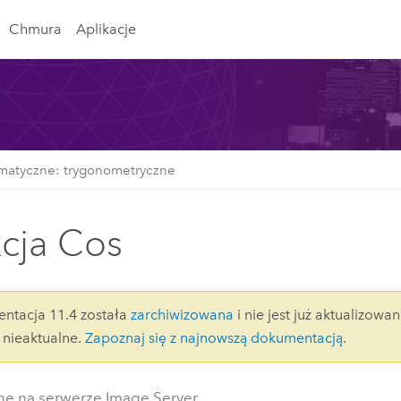
Chmura
Aplikacje
matyczne: trygonometryczne
cja Cos
ntacja 11.4 została
zarchiwizowana
i nie jest już aktualizowan
nieaktualne.
Zapoznaj się z najnowszą dokumentacją
.
e na serwerze Image Server